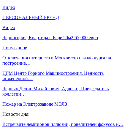
Видео
ПЕРСОНАЛЬНЫЙ БРЕНД
Видео
Черногория, Квартира в Баре 50м2 65,000 евро
Популярное
Отключения интернета в Москве это начало курса на
построение…
ЦГМ Центр Горного Машиностроения. Ценность
инженерной…
Черных Денис Михайлович, Адвокат, Председатель
коллегии…
Пожар на Электрозаводе МЭЛЗ
Новости дня:
Встречайте чемпионов иллюзий, повелителей фокусов и…