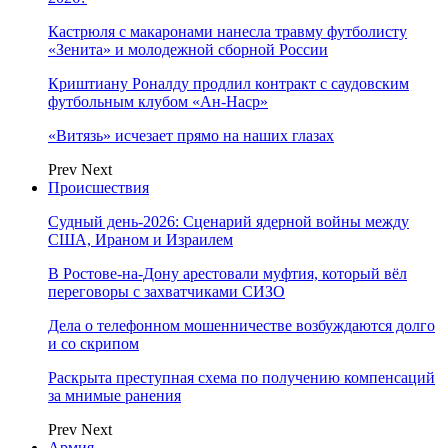
Кастрюля с макаронами нанесла травму футболисту
«Зенита» и молодежной сборной России
Криштиану Роналду продлил контракт с саудовским
футбольным клубом «Ан-Наср»
«Витязь» исчезает прямо на наших глазах
Prev
Next
Происшествия
Судный день-2026: Сценарий ядерной войны между
США, Ираном и Израилем
В Ростове-на-Дону арестовали муфтия, который вёл
переговоры с захватчиками СИЗО
Дела о телефонном мошенничестве возбуждаются долго
и со скрипом
Раскрыта преступная схема по получению компенсаций
за мнимые ранения
Prev
Next
Армия