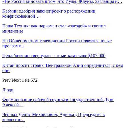
«Не Россия виновата в том, что Иуды, Ждуны, Засланцы и…
Кабмин одобрил законопроект о распоряжении
конфискованной…
Паша Техник: как наркоман стал «звездой» и скопил
миллионы
На Общественном телевидении России появятся новые
программы
Цена биткоина вернулась к отметкам выше $107 000
Китай просит страны Центральной Азии определиться, с кем
они
Prev
Next
1 из 572
Люди
Формирование рабочей группы в Государственной Думе
Алексей…
Черных Денис Михайлович, Адвокат, Председатель
коллегии…