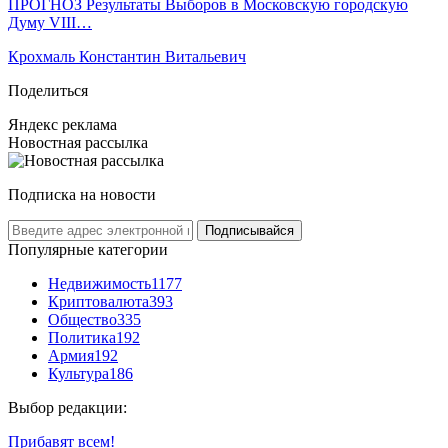
ПРОГНОЗ Результаты Выборов в Московскую городскую
Думу VIII…
Крохмаль Константин Витальевич
Поделиться
Яндекс реклама
Новостная рассылка
Подписка на новости
Подписывайся
Популярные категории
Недвижимость
1177
Криптовалюта
393
Общество
335
Политика
192
Армия
192
Культура
186
Выбор редакции:
Прибавят всем!