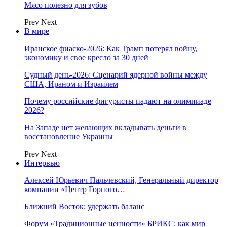
Мясо полезно для зубов
Prev
Next
В мире
Иранское фиаско-2026: Как Трамп потерял войну,
экономику и свое кресло за 30 дней
Судный день-2026: Сценарий ядерной войны между
США, Ираном и Израилем
Почему российские фигуристы падают на олимпиаде
2026?
На Западе нет желающих вкладывать деньги в
восстановление Украины
Prev
Next
Интервью
Алексей Юрьевич Пальчевский, Генеральный директор
компании «Центр Горного…
Ближний Восток: удержать баланс
Форум «Традиционные ценности» БРИКС: как мир