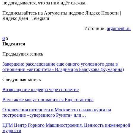
не догадывается, что за ним идёт слежка.
Подписывайтесь на Аргументы недели: Яндекс Новости |
Яндекс Дзен | Telegram
Источник:
argumenti.ru
0
5
Поделится
Предыдущая запись
Завершено расследование еще одного уголовного дела в
отношении «авторитета» Владимира Барсукова (Кумарина)
Следующая запись
Возвращение шедевра через столетие
Вам также могут понравиться
Еще от автора
Отключения интернета в Москве это начало курса на
построение «суверенного Рунета» или…
ЦГМ Центр Горного Машиностроения. Ценность инженерной
мудрости