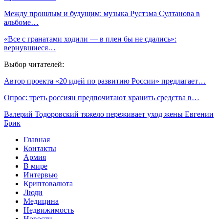
Между прошлым и будущим: музыка Рустэма Султанова в
альбоме…
«Все с гранатами ходили — в плен бы не сдались»:
вернувшиеся…
Выбор читателей:
Автор проекта «20 идей по развитию России» предлагает…
Опрос: треть россиян предпочитают хранить средства в…
Валерий Тодоровский тяжело переживает уход жены Евгении
Брик
Главная
Контакты
Армия
В мире
Интервью
Криптовалюта
Люди
Медицина
Недвижимость
Новости