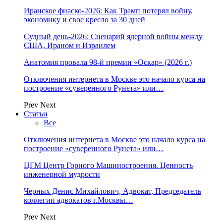
Иранское фиаско-2026: Как Трамп потерял войну,
экономику и свое кресло за 30 дней
Судный день-2026: Сценарий ядерной войны между
США, Ираном и Израилем
Анатомия провала 98-й премии «Оскар» (2026 г.)
Отключения интернета в Москве это начало курса на
построение «суверенного Рунета» или…
Prev
Next
Статьи
Все
Отключения интернета в Москве это начало курса на
построение «суверенного Рунета» или…
ЦГМ Центр Горного Машиностроения. Ценность
инженерной мудрости
Черных Денис Михайлович, Адвокат, Председатель
коллегии адвокатов г.Москвы…
Prev
Next