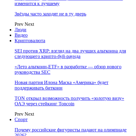
изменится к лучшему
Звёзды часто заходят не в ту дверь
Prev
Next
Люди
Видео
Криптовалюта
SEI против XRP: взгляд на два лучших альткоина для
следующего крипто-буй-раунда
«Лето альткоин-ETF» в разработке — обзор нового
руководства SEC
Новая партия Илона Маска «Америка» будет
поддерживать биткоин
TON открыл возможность получить «золотую визу»
ОАЭ через стейкинг Toncoin
Prev
Next
Спорт
Почему российские фигуристы падают на олимпиаде
2026?