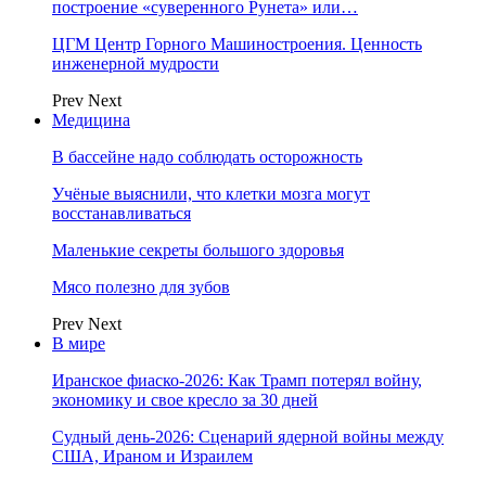
построение «суверенного Рунета» или…
ЦГМ Центр Горного Машиностроения. Ценность
инженерной мудрости
Prev
Next
Медицина
В бассейне надо соблюдать осторожность
Учёные выяснили, что клетки мозга могут
восстанавливаться
Маленькие секреты большого здоровья
Мясо полезно для зубов
Prev
Next
В мире
Иранское фиаско-2026: Как Трамп потерял войну,
экономику и свое кресло за 30 дней
Судный день-2026: Сценарий ядерной войны между
США, Ираном и Израилем