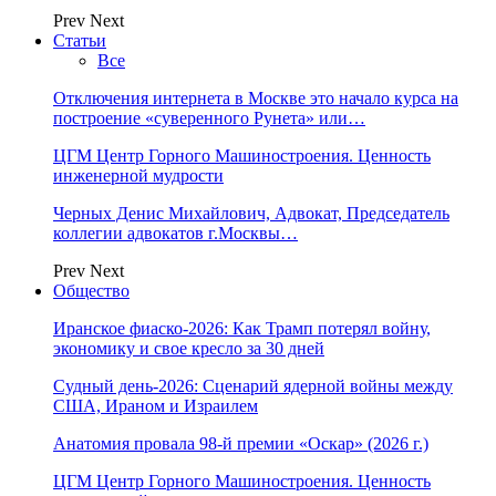
Prev
Next
Статьи
Все
Отключения интернета в Москве это начало курса на
построение «суверенного Рунета» или…
ЦГМ Центр Горного Машиностроения. Ценность
инженерной мудрости
Черных Денис Михайлович, Адвокат, Председатель
коллегии адвокатов г.Москвы…
Prev
Next
Общество
Иранское фиаско-2026: Как Трамп потерял войну,
экономику и свое кресло за 30 дней
Судный день-2026: Сценарий ядерной войны между
США, Ираном и Израилем
Анатомия провала 98-й премии «Оскар» (2026 г.)
ЦГМ Центр Горного Машиностроения. Ценность