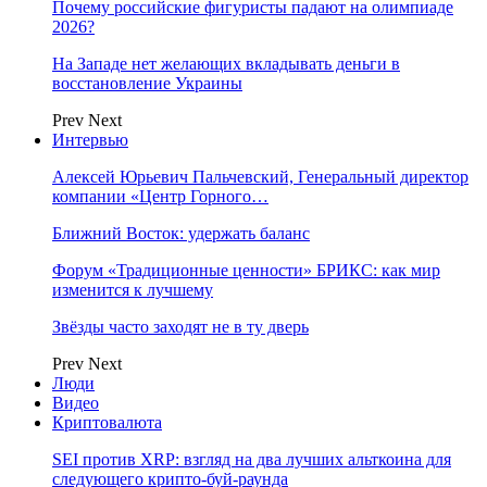
Почему российские фигуристы падают на олимпиаде
2026?
На Западе нет желающих вкладывать деньги в
восстановление Украины
Prev
Next
Интервью
Алексей Юрьевич Пальчевский, Генеральный директор
компании «Центр Горного…
Ближний Восток: удержать баланс
Форум «Традиционные ценности» БРИКС: как мир
изменится к лучшему
Звёзды часто заходят не в ту дверь
Prev
Next
Люди
Видео
Криптовалюта
SEI против XRP: взгляд на два лучших альткоина для
следующего крипто-буй-раунда