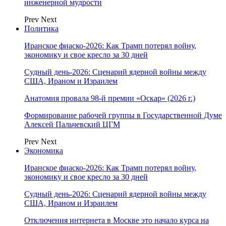
инженерной мудрости
Prev
Next
Политика
Иранское фиаско-2026: Как Трамп потерял войну,
экономику и свое кресло за 30 дней
Судный день-2026: Сценарий ядерной войны между
США, Ираном и Израилем
Анатомия провала 98-й премии «Оскар» (2026 г.)
Формирование рабочей группы в Государственной Думе
Алексей Пальчевский ЦГМ
Prev
Next
Экономика
Иранское фиаско-2026: Как Трамп потерял войну,
экономику и свое кресло за 30 дней
Судный день-2026: Сценарий ядерной войны между
США, Ираном и Израилем
Отключения интернета в Москве это начало курса на