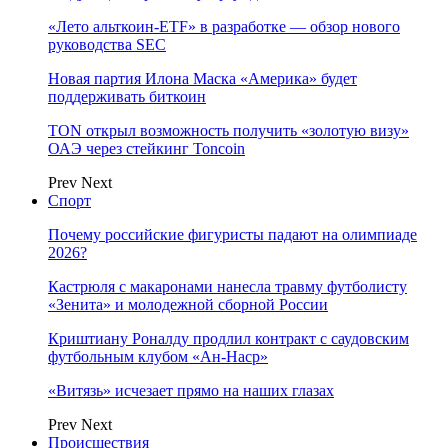
«Лето альткоин-ETF» в разработке — обзор нового
руководства SEC
Новая партия Илона Маска «Америка» будет
поддерживать биткоин
TON открыл возможность получить «золотую визу»
ОАЭ через стейкинг Toncoin
Prev
Next
Спорт
Почему российские фигуристы падают на олимпиаде
2026?
Кастрюля с макаронами нанесла травму футболисту
«Зенита» и молодежной сборной России
Криштиану Роналду продлил контракт с саудовским
футбольным клубом «Ан-Наср»
«Витязь» исчезает прямо на наших глазах
Prev
Next
Происшествия