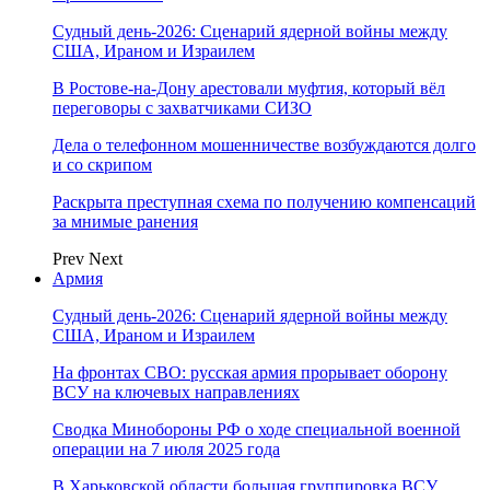
Судный день-2026: Сценарий ядерной войны между
США, Ираном и Израилем
В Ростове-на-Дону арестовали муфтия, который вёл
переговоры с захватчиками СИЗО
Дела о телефонном мошенничестве возбуждаются долго
и со скрипом
Раскрыта преступная схема по получению компенсаций
за мнимые ранения
Prev
Next
Армия
Судный день-2026: Сценарий ядерной войны между
США, Ираном и Израилем
На фронтах СВО: русская армия прорывает оборону
ВСУ на ключевых направлениях
Сводка Минобороны РФ о ходе специальной военной
операции на 7 июля 2025 года
В Харьковской области большая группировка ВСУ