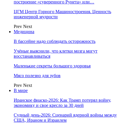
построение «суверенного Рунета» или…
ЦГМ Центр Горного Машиностроения. Ценность
инженерной мудрости
Prev
Next
Медицина
В бассейне надо соблюдать осторожность
Учёные выяснили, что клетки мозга могут
восстанавливаться
Маленькие секреты большого здоровья
Мясо полезно для зубов
Prev
Next
В мире
Иранское фиаско-2026: Как Трамп потерял войну,
экономику и свое кресло за 30 дней
Судный день-2026: Сценарий ядерной войны между
США, Ираном и Израилем