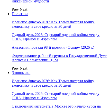
инженерной мудрости
Prev
Next
Политика
Иранское фиаско-2026: Как Трамп потерял войну,
экономику и свое кресло за 30 дней
Судный день-2026: Сценарий ядерной войны между
США, Ираном и Израилем
Анатомия провала 98-й премии «Оскар» (2026 г.)
Формирование рабочей группы в Государственной Думе
Алексей Пальчевский ЦГМ
Prev
Next
Экономика
Иранское фиаско-2026: Как Трамп потерял войну,
экономику и свое кресло за 30 дней
Судный день-2026: Сценарий ядерной войны между
США, Ираном и Израилем
Отключения интернета в Москве это начало курса на