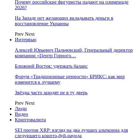
Почему российские фигуристы падают на олимпиаде
2026?
На Западе нет желающих вкладывать деньги в
восстановление Украины
Prev
Next
Интервью
Алексей Юрьевич Пальчевский, Генеральный директор
компании «Центр Горного…
Ближний Восток: удержать баланс
Форум «Традиционные ценности» БРИКС: как мир
изменится к лучшему
Звёзды часто заходят не в ту дверь
Prev
Next
Люди
Видео
Криптовалюта
SEI против XRP: взгляд на два лучших альткоина для
следующего крипто-буй-раунда