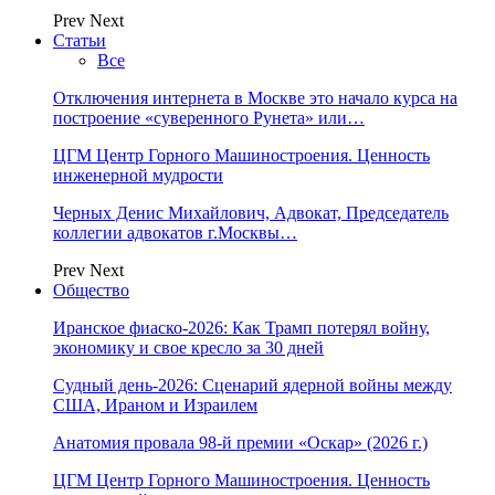
Prev
Next
Статьи
Все
Отключения интернета в Москве это начало курса на
построение «суверенного Рунета» или…
ЦГМ Центр Горного Машиностроения. Ценность
инженерной мудрости
Черных Денис Михайлович, Адвокат, Председатель
коллегии адвокатов г.Москвы…
Prev
Next
Общество
Иранское фиаско-2026: Как Трамп потерял войну,
экономику и свое кресло за 30 дней
Судный день-2026: Сценарий ядерной войны между
США, Ираном и Израилем
Анатомия провала 98-й премии «Оскар» (2026 г.)
ЦГМ Центр Горного Машиностроения. Ценность