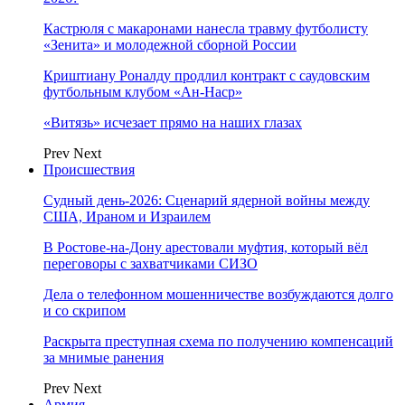
Кастрюля с макаронами нанесла травму футболисту
«Зенита» и молодежной сборной России
Криштиану Роналду продлил контракт с саудовским
футбольным клубом «Ан-Наср»
«Витязь» исчезает прямо на наших глазах
Prev
Next
Происшествия
Судный день-2026: Сценарий ядерной войны между
США, Ираном и Израилем
В Ростове-на-Дону арестовали муфтия, который вёл
переговоры с захватчиками СИЗО
Дела о телефонном мошенничестве возбуждаются долго
и со скрипом
Раскрыта преступная схема по получению компенсаций
за мнимые ранения
Prev
Next
Армия