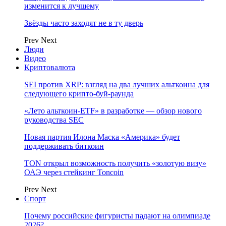
изменится к лучшему
Звёзды часто заходят не в ту дверь
Prev
Next
Люди
Видео
Криптовалюта
SEI против XRP: взгляд на два лучших альткоина для
следующего крипто-буй-раунда
«Лето альткоин-ETF» в разработке — обзор нового
руководства SEC
Новая партия Илона Маска «Америка» будет
поддерживать биткоин
TON открыл возможность получить «золотую визу»
ОАЭ через стейкинг Toncoin
Prev
Next
Спорт
Почему российские фигуристы падают на олимпиаде
2026?