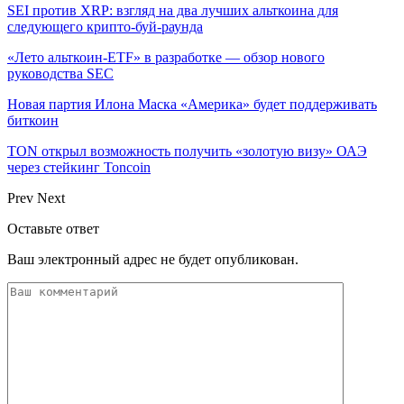
SEI против XRP: взгляд на два лучших альткоина для
следующего крипто-буй-раунда
«Лето альткоин-ETF» в разработке — обзор нового
руководства SEC
Новая партия Илона Маска «Америка» будет поддерживать
биткоин
TON открыл возможность получить «золотую визу» ОАЭ
через стейкинг Toncoin
Prev
Next
Оставьте ответ
Ваш электронный адрес не будет опубликован.