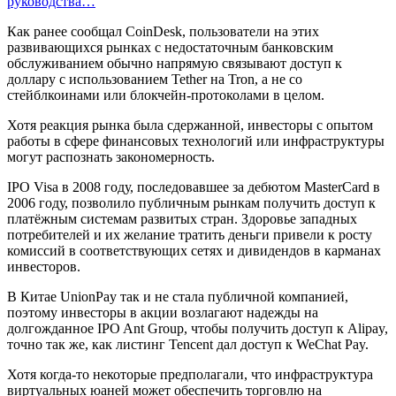
руководства…
Как ранее сообщал CoinDesk, пользователи на этих
развивающихся рынках с недостаточным банковским
обслуживанием обычно напрямую связывают доступ к
доллару с использованием Tether на Tron, а не со
стейблкоинами или блокчейн-протоколами в целом.
Хотя реакция рынка была сдержанной, инвесторы с опытом
работы в сфере финансовых технологий или инфраструктуры
могут распознать закономерность.
IPO Visa в 2008 году, последовавшее за дебютом MasterCard в
2006 году, позволило публичным рынкам получить доступ к
платёжным системам развитых стран. Здоровье западных
потребителей и их желание тратить деньги привели к росту
комиссий в соответствующих сетях и дивидендов в карманах
инвесторов.
В Китае UnionPay так и не стала публичной компанией,
поэтому инвесторы в акции возлагают надежды на
долгожданное IPO Ant Group, чтобы получить доступ к Alipay,
точно так же, как листинг Tencent дал доступ к WeChat Pay.
Хотя когда-то некоторые предполагали, что инфраструктура
виртуальных юаней может обеспечить торговлю на