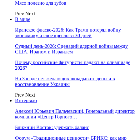
Мясо полезно для зубов
Prev
Next
В мире
Иранское фиаско-2026: Как Трамп потерял войну,
экономику и свое кресло за 30 дней
Судный день-2026: Сценарий ядерной войны между
США, Ираном и Израилем
Почему российские фигуристы падают на олимпиаде
2026?
На Западе нет желающих вкладывать деньги в
восстановление Украины
Prev
Next
Интервью
Алексей Юрьевич Пальчевский, Генеральный директор
компании «Центр Горного…
Ближний Восток: удержать баланс
Форум «Традиционные ценности» БРИКС: как мир