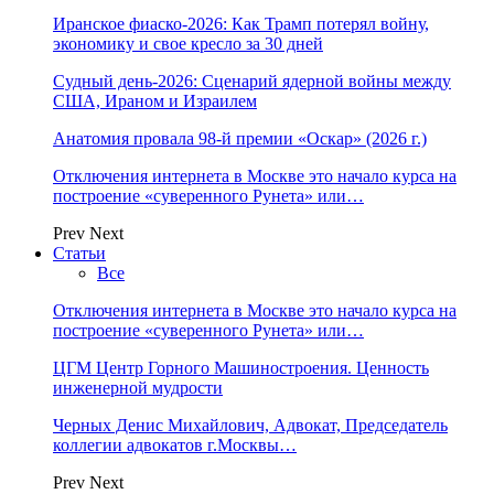
Иранское фиаско-2026: Как Трамп потерял войну,
экономику и свое кресло за 30 дней
Судный день-2026: Сценарий ядерной войны между
США, Ираном и Израилем
Анатомия провала 98-й премии «Оскар» (2026 г.)
Отключения интернета в Москве это начало курса на
построение «суверенного Рунета» или…
Prev
Next
Статьи
Все
Отключения интернета в Москве это начало курса на
построение «суверенного Рунета» или…
ЦГМ Центр Горного Машиностроения. Ценность
инженерной мудрости
Черных Денис Михайлович, Адвокат, Председатель
коллегии адвокатов г.Москвы…
Prev
Next