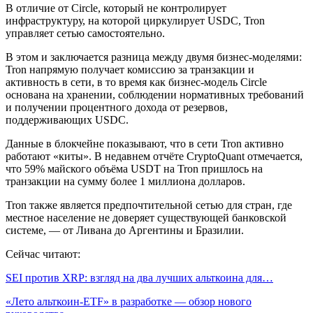
В отличие от Circle, который не контролирует
инфраструктуру, на которой циркулирует USDC, Tron
управляет сетью самостоятельно.
В этом и заключается разница между двумя бизнес-моделями:
Tron напрямую получает комиссию за транзакции и
активность в сети, в то время как бизнес-модель Circle
основана на хранении, соблюдении нормативных требований
и получении процентного дохода от резервов,
поддерживающих USDC.
Данные в блокчейне показывают, что в сети Tron активно
работают «киты». В недавнем отчёте CryptoQuant отмечается,
что 59% майского объёма USDT на Tron пришлось на
транзакции на сумму более 1 миллиона долларов.
Tron также является предпочтительной сетью для стран, где
местное население не доверяет существующей банковской
системе, — от Ливана до Аргентины и Бразилии.
Сейчас читают:
SEI против XRP: взгляд на два лучших альткоина для…
«Лето альткоин-ETF» в разработке — обзор нового