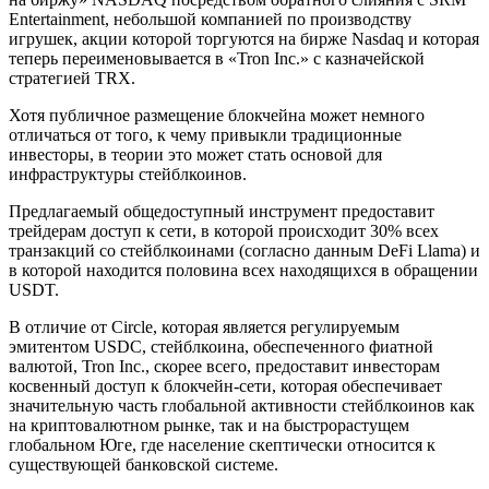
Entertainment, небольшой компанией по производству
игрушек, акции которой торгуются на бирже Nasdaq и которая
теперь переименовывается в «Tron Inc.» с казначейской
стратегией TRX.
Хотя публичное размещение блокчейна может немного
отличаться от того, к чему привыкли традиционные
инвесторы, в теории это может стать основой для
инфраструктуры стейблкоинов.
Предлагаемый общедоступный инструмент предоставит
трейдерам доступ к сети, в которой происходит 30% всех
транзакций со стейблкоинами (согласно данным DeFi Llama) и
в которой находится половина всех находящихся в обращении
USDT.
В отличие от Circle, которая является регулируемым
эмитентом USDC, стейблкоина, обеспеченного фиатной
валютой, Tron Inc., скорее всего, предоставит инвесторам
косвенный доступ к блокчейн-сети, которая обеспечивает
значительную часть глобальной активности стейблкоинов как
на криптовалютном рынке, так и на быстрорастущем
глобальном Юге, где население скептически относится к
существующей банковской системе.