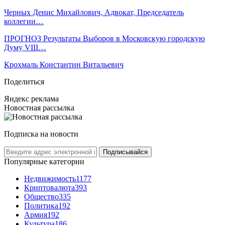
Черных Денис Михайлович, Адвокат, Председатель
коллегии…
ПРОГНОЗ Результаты Выборов в Московскую городскую
Думу VIII…
Крохмаль Константин Витальевич
Поделиться
Яндекс реклама
Новостная рассылка
Подписка на новости
Подписывайся
Популярные категории
Недвижимость
1177
Криптовалюта
393
Общество
335
Политика
192
Армия
192
Культура
186