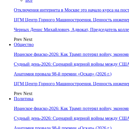
Все
Отключения интернета в Москве это начало курса на по
ЦГМ Центр Горного Машиностроения. Ценность инжене
Черных Денис Михайлович, Адвокат, Председатель колл
Prev
Next
Общество
Иранское фиаско-2026: Как Трамп потерял войну, экономи
Судный день-2026: Сценарий ядерной войны между США
Анатомия провала 98-й премии «Оскар» (2026 г.)
ЦГМ Центр Горного Машиностроения. Ценность инжене
Prev
Next
Политика
Иранское фиаско-2026: Как Трамп потерял войну, экономи
Судный день-2026: Сценарий ядерной войны между США
Анатомия провала 98-й премии «Оскар» (2026 г.)