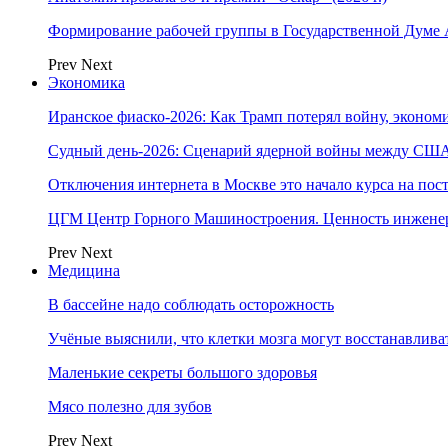
Формирование рабочей группы в Государственной Думе
Prev
Next
Экономика
Иранское фиаско-2026: Как Трамп потерял войну, экономи
Судный день-2026: Сценарий ядерной войны между США
Отключения интернета в Москве это начало курса на по
ЦГМ Центр Горного Машиностроения. Ценность инжене
Prev
Next
Медицина
В бассейне надо соблюдать осторожность
Учёные выяснили, что клетки мозга могут восстанавлива
Маленькие секреты большого здоровья
Мясо полезно для зубов
Prev
Next