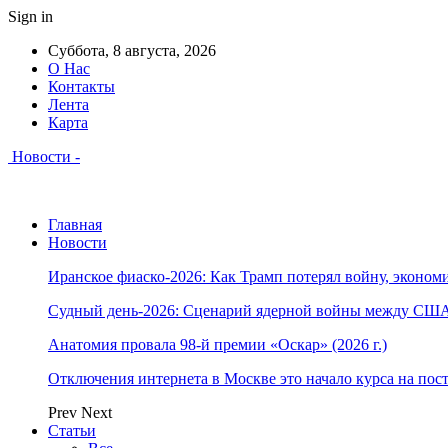
Sign in
Суббота, 8 августа, 2026
О Нас
Контакты
Лента
Карта
Новости -
Главная
Новости
Иранское фиаско-2026: Как Трамп потерял войну, экономи
Судный день-2026: Сценарий ядерной войны между США
Анатомия провала 98-й премии «Оскар» (2026 г.)
Отключения интернета в Москве это начало курса на по
Prev
Next
Статьи