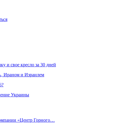
ться
ку и свое кресло за 30 дней
, Ираном и Израилем
6?
ление Украины
компании «Центр Горного…