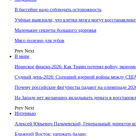
В бассейне надо соблюдать осторожность
Учёные выяснили, что клетки мозга могут восстанавлива
Маленькие секреты большого здоровья
Мясо полезно для зубов
Prev
Next
В мире
Иранское фиаско-2026: Как Трамп потерял войну, экономи
Судный день-2026: Сценарий ядерной войны между США
Почему российские фигуристы падают на олимпиаде 202
На Западе нет желающих вкладывать деньги в восстанов
Prev
Next
Интервью
Алексей Юрьевич Пальчевский, Генеральный директор 
Ближний Восток: удержать баланс