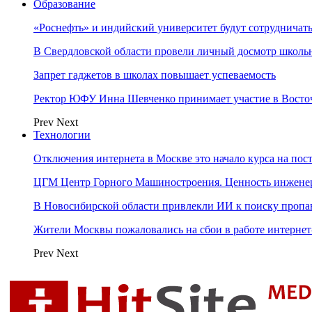
Образование
«Роснефть» и индийский университет будут сотрудничать
В Свердловской области провели личный досмотр школьн
Запрет гаджетов в школах повышает успеваемость
Ректор ЮФУ Инна Шевченко принимает участие в Восто
Prev
Next
Технологии
Отключения интернета в Москве это начало курса на по
ЦГМ Центр Горного Машиностроения. Ценность инжене
В Новосибирской области привлекли ИИ к поиску пропа
Жители Москвы пожаловались на сбои в работе интерне
Prev
Next