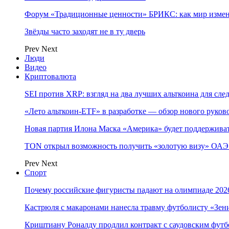
Форум «Традиционные ценности» БРИКС: как мир измен
Звёзды часто заходят не в ту дверь
Prev
Next
Люди
Видео
Криптовалюта
SEI против XRP: взгляд на два лучших альткоина для сл
«Лето альткоин-ETF» в разработке — обзор нового руков
Новая партия Илона Маска «Америка» будет поддержива
TON открыл возможность получить «золотую визу» ОАЭ 
Prev
Next
Спорт
Почему российские фигуристы падают на олимпиаде 202
Кастрюля с макаронами нанесла травму футболисту «Зен
Криштиану Роналду продлил контракт с саудовским фут