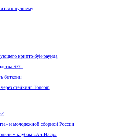
ится к лучшему
едующего крипто-буй-раунда
одства SEC
ть биткоин
через стейкинг Toncoin
6?
ита» и молодежной сборной России
больным клубом «Ан-Наср»