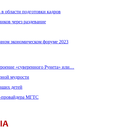
 в области подготовки кадров
иков через раздевание
чном экономическом форуме 2023
строение «суверенного Рунета» или…
рной мудрости
вших детей
т-провайдера МГТС