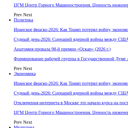
ЦГМ Центр Горного Машиностроения. Ценность инжене
Prev
Next
Политика
Иранское фиаско-2026: Как Трамп потерял войну, экономи
Судный день-2026: Сценарий ядерной войны между США
Анатомия провала 98-й премии «Оскар» (2026 г.)
Формирование рабочей группы в Государственной Думе
Prev
Next
Экономика
Иранское фиаско-2026: Как Трамп потерял войну, экономи
Судный день-2026: Сценарий ядерной войны между США
Отключения интернета в Москве это начало курса на по
ЦГМ Центр Горного Машиностроения. Ценность инжене
Prev
Next
Медицина