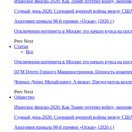
Иранское фиаско-2026: Как Трамп потерял войну, экономи
Судный день-2026: Сценарий ядерной войны между США
Анатомия провала 98-й премии «Оскар» (2026 г.)
Отключения интернета в Москве это начало курса на по
Prev
Next
Статьи
Все
Отключения интернета в Москве это начало курса на по
ЦГМ Центр Горного Машиностроения. Ценность инжене
Черных Денис Михайлович, Адвокат, Председатель колл
Prev
Next
Общество
Иранское фиаско-2026: Как Трамп потерял войну, экономи
Судный день-2026: Сценарий ядерной войны между США
Анатомия провала 98-й премии «Оскар» (2026 г.)