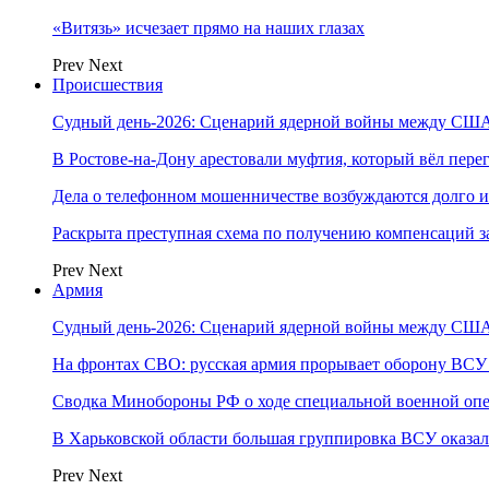
«Витязь» исчезает прямо на наших глазах
Prev
Next
Происшествия
Судный день-2026: Сценарий ядерной войны между США
В Ростове-на-Дону арестовали муфтия, который вёл пер
Дела о телефонном мошенничестве возбуждаются долго и
Раскрыта преступная схема по получению компенсаций 
Prev
Next
Армия
Судный день-2026: Сценарий ядерной войны между США
На фронтах СВО: русская армия прорывает оборону ВСУ
Сводка Минобороны РФ о ходе специальной военной опе
В Харьковской области большая группировка ВСУ оказал
Prev
Next