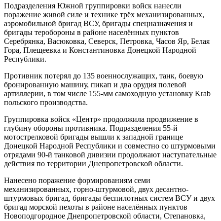
Подразделения Южной группировки войск нанесли
поражение живой силе и технике трёх механизированных,
аэромобильной бригад ВСУ, бригады спецназначения и
бригады теробороны в районе населённых пунктов
Серебрянка, Васюковка, Северск, Петровка, Часов Яр, Белая
Гора, Плещеевка и Константиновка Донецкой Народной
Республики.
Противник потерял до 135 военнослужащих, танк, боевую
бронированную машину, пикап и два орудия полевой
артиллерии, в том числе 155-мм самоходную установку Krab
польского производства.
Группировка войск «Центр» продолжила продвижение в
глубину обороны противника. Подразделения 55-й
мотострелковой бригады вышли к западной границе
Донецкой Народной Республики и совместно со штурмовыми
отрядами 90-й танковой дивизии продолжают наступательные
действия по территории Днепропетровской области.
Нанесено поражение формированиям семи
механизированных, горно-штурмовой, двух десантно-
штурмовых бригад, бригады беспилотных систем ВСУ и двух
бригад морской пехоты в районе населённых пунктов
Новоподгородное Днепропетровской области, Степановка,