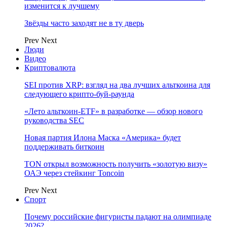
изменится к лучшему
Звёзды часто заходят не в ту дверь
Prev
Next
Люди
Видео
Криптовалюта
SEI против XRP: взгляд на два лучших альткоина для
следующего крипто-буй-раунда
«Лето альткоин-ETF» в разработке — обзор нового
руководства SEC
Новая партия Илона Маска «Америка» будет
поддерживать биткоин
TON открыл возможность получить «золотую визу»
ОАЭ через стейкинг Toncoin
Prev
Next
Спорт
Почему российские фигуристы падают на олимпиаде
2026?