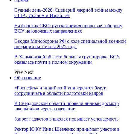
Судный день-2026: Сценарий ядерной войны между
США, Ираном и Израилем
На фронтах СВО: русская армия прорывает оборону
ВСУ на ключевых направлениях
Сводка Минобороны РФ о ходе специальной военной
операции на 7 июля 2025 года
В Харьковской области большая группировка ВСУ
оказалась почти в полном окружении
Prev
Next
Образование
«Роснефть» и индийский университет будут
сотрудничать в области подготовки кадров
В Свердловской области провели личный досмотр
школьников через раздевание
Запрет гаджетов в школах повышает успеваемость
Ректор ЮФУ Инна Шевченко принимает участие в