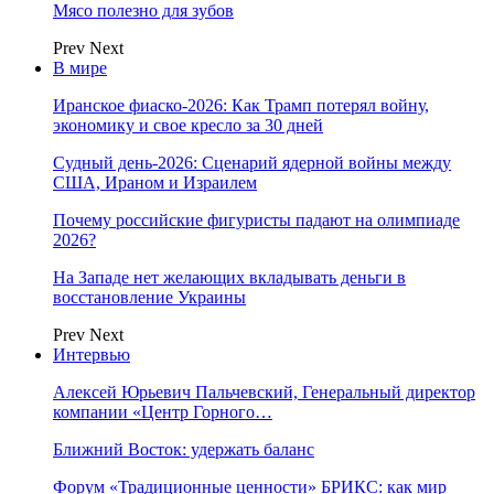
Мясо полезно для зубов
Prev
Next
В мире
Иранское фиаско-2026: Как Трамп потерял войну,
экономику и свое кресло за 30 дней
Судный день-2026: Сценарий ядерной войны между
США, Ираном и Израилем
Почему российские фигуристы падают на олимпиаде
2026?
На Западе нет желающих вкладывать деньги в
восстановление Украины
Prev
Next
Интервью
Алексей Юрьевич Пальчевский, Генеральный директор
компании «Центр Горного…
Ближний Восток: удержать баланс
Форум «Традиционные ценности» БРИКС: как мир