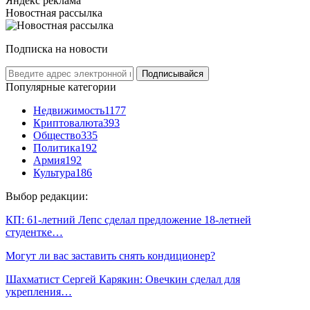
Яндекс реклама
Новостная рассылка
Подписка на новости
Подписывайся
Популярные категории
Недвижимость
1177
Криптовалюта
393
Общество
335
Политика
192
Армия
192
Культура
186
Выбор редакции:
КП: 61-летний Лепс сделал предложение 18-летней
студентке…
Могут ли вас заставить снять кондиционер?
Шахматист Сергей Карякин: Овечкин сделал для
укрепления…