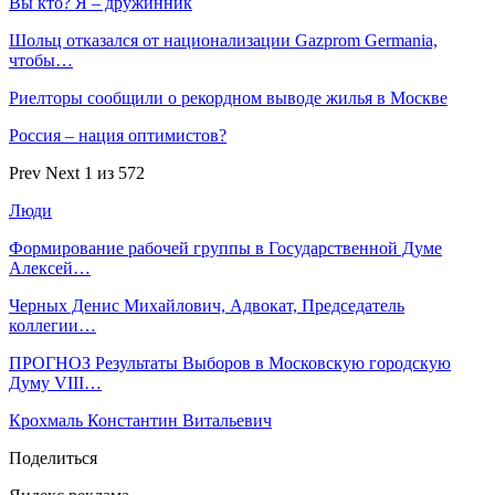
Вы кто? Я – дружинник
Шольц отказался от национализации Gazprom Germania,
чтобы…
Риелторы сообщили о рекордном выводе жилья в Москве
Россия – нация оптимистов?
Prev
Next
1 из 572
Люди
Формирование рабочей группы в Государственной Думе
Алексей…
Черных Денис Михайлович, Адвокат, Председатель
коллегии…
ПРОГНОЗ Результаты Выборов в Московскую городскую
Думу VIII…
Крохмаль Константин Витальевич
Поделиться