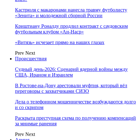
Кастрюля с макаронами нанесла травму футболисту
«Зенита» и молодежной сборной России
Криштиану Роналду продлил контракт с саудовским
футбольным клубом «Ан-Наср»
«Витязь» исчезает прямо на наших глазах
Prev
Next
Происшествия
Судный день-2026: Сценарий ядерной войны между
США, Ираном и Израилем
В Ростове-на-Дону арестовали муфтия, который вёл
переговоры с захватчиками СИЗО
Дела о телефонном мошенничестве возбуждаются долго
и со скрипом
Раскрыта преступная схема по получению компенсаций
за мнимые ранения
Prev
Next
Армия