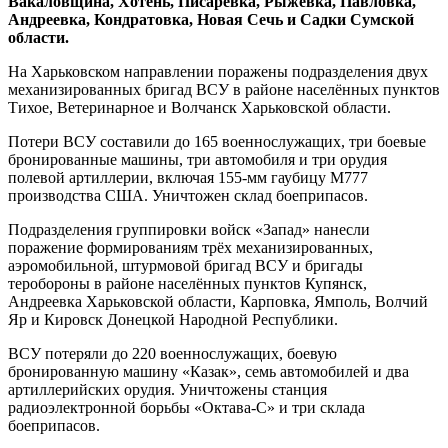
Вакаловщина, Хотень, Писаревка, Рыжевка, Павловка,
Андреевка, Кондратовка, Новая Сечь и Садки Сумской
области.
На Харьковском направлении поражены подразделения двух
механизированных бригад ВСУ в районе населённых пунктов
Тихое, Ветеринарное и Волчанск Харьковской области.
Потери ВСУ составили до 165 военнослужащих, три боевые
бронированные машины, три автомобиля и три орудия
полевой артиллерии, включая 155-мм гаубицу М777
производства США. Уничтожен склад боеприпасов.
Подразделения группировки войск «Запад» нанесли
поражение формированиям трёх механизированных,
аэромобильной, штурмовой бригад ВСУ и бригады
теробороны в районе населённых пунктов Купянск,
Андреевка Харьковской области, Карповка, Ямполь, Волчий
Яр и Кировск Донецкой Народной Республики.
ВСУ потеряли до 220 военнослужащих, боевую
бронированную машину «Казак», семь автомобилей и два
артиллерийских орудия. Уничтожены станция
радиоэлектронной борьбы «Октава-С» и три склада
боеприпасов.