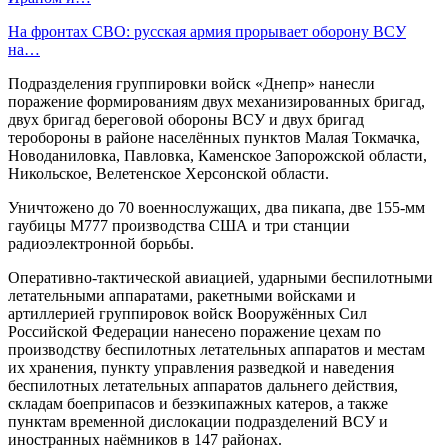
На фронтах СВО: русская армия прорывает оборону ВСУ
на…
Подразделения группировки войск «Днепр» нанесли
поражение формированиям двух механизированных бригад,
двух бригад береговой обороны ВСУ и двух бригад
теробороны в районе населённых пунктов Малая Токмачка,
Новоданиловка, Павловка, Каменское Запорожской области,
Никольское, Велетенское Херсонской области.
Уничтожено до 70 военнослужащих, два пикапа, две 155-мм
гаубицы М777 производства США и три станции
радиоэлектронной борьбы.
Оперативно-тактической авиацией, ударными беспилотными
летательными аппаратами, ракетными войсками и
артиллерией группировок войск Вооружённых Сил
Российской Федерации нанесено поражение цехам по
производству беспилотных летательных аппаратов и местам
их хранения, пункту управления разведкой и наведения
беспилотных летательных аппаратов дальнего действия,
складам боеприпасов и безэкипажных катеров, а также
пунктам временной дислокации подразделений ВСУ и
иностранных наёмников в 147 районах.