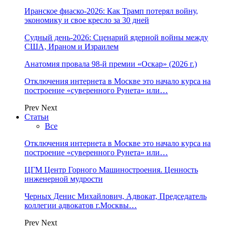
Иранское фиаско-2026: Как Трамп потерял войну,
экономику и свое кресло за 30 дней
Судный день-2026: Сценарий ядерной войны между
США, Ираном и Израилем
Анатомия провала 98-й премии «Оскар» (2026 г.)
Отключения интернета в Москве это начало курса на
построение «суверенного Рунета» или…
Prev
Next
Статьи
Все
Отключения интернета в Москве это начало курса на
построение «суверенного Рунета» или…
ЦГМ Центр Горного Машиностроения. Ценность
инженерной мудрости
Черных Денис Михайлович, Адвокат, Председатель
коллегии адвокатов г.Москвы…
Prev
Next