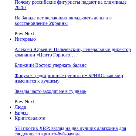
Почему российские фигуристы падают на олимпиаде
2026?
На Западе нет желающих вкладывать деньги в
восстановление Украины
Prev
Next
Интервью
Алексей Юрьевич Пальчевский, Генеральный директор
компании «Центр Горного…
Ближний Восток: удержать баланс
Форум «Традиционные ценности» БРИКС: как мир
изменится к лучшему
Звёзды часто заходят не в ту дверь
Prev
Next
Люди
Видео
Криптовалюта
SEI против XRP: взгляд на два лучших альткоина для
следующего крипто-буй-раунда