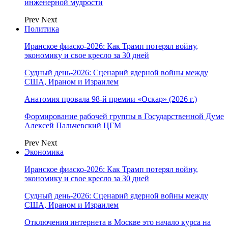
инженерной мудрости
Prev
Next
Политика
Иранское фиаско-2026: Как Трамп потерял войну,
экономику и свое кресло за 30 дней
Судный день-2026: Сценарий ядерной войны между
США, Ираном и Израилем
Анатомия провала 98-й премии «Оскар» (2026 г.)
Формирование рабочей группы в Государственной Думе
Алексей Пальчевский ЦГМ
Prev
Next
Экономика
Иранское фиаско-2026: Как Трамп потерял войну,
экономику и свое кресло за 30 дней
Судный день-2026: Сценарий ядерной войны между
США, Ираном и Израилем
Отключения интернета в Москве это начало курса на