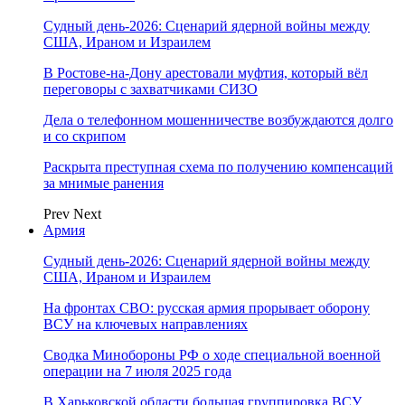
Судный день-2026: Сценарий ядерной войны между
США, Ираном и Израилем
В Ростове-на-Дону арестовали муфтия, который вёл
переговоры с захватчиками СИЗО
Дела о телефонном мошенничестве возбуждаются долго
и со скрипом
Раскрыта преступная схема по получению компенсаций
за мнимые ранения
Prev
Next
Армия
Судный день-2026: Сценарий ядерной войны между
США, Ираном и Израилем
На фронтах СВО: русская армия прорывает оборону
ВСУ на ключевых направлениях
Сводка Минобороны РФ о ходе специальной военной
операции на 7 июля 2025 года
В Харьковской области большая группировка ВСУ