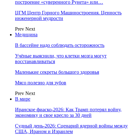
построение «суверенного Рунета» или…
ЦГМ Центр Горного Машиностроения. Ценность
инженерной мудрости
Prev
Next
Медицина
В бассейне надо соблюдать осторожность
Учёные выяснили, что клетки мозга могут
восстанавливаться
Маленькие секреты большого здоровья
Мясо полезно для зубов
Prev
Next
В мире
Иранское фиаско-2026: Как Трамп потерял войну,
экономику и свое кресло за 30 дней
Судный день-2026: Сценарий ядерной войны между
США, Ираном и Израилем