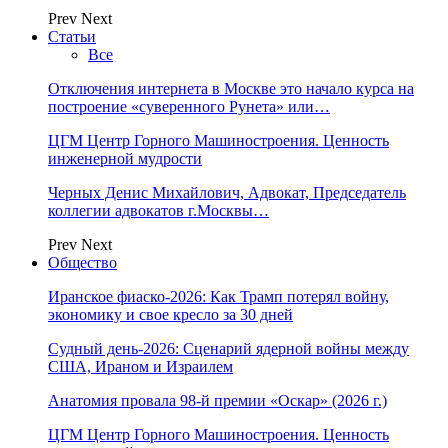
Prev
Next
Статьи
Все
Отключения интернета в Москве это начало курса на
построение «суверенного Рунета» или…
ЦГМ Центр Горного Машиностроения. Ценность
инженерной мудрости
Черных Денис Михайлович, Адвокат, Председатель
коллегии адвокатов г.Москвы…
Prev
Next
Общество
Иранское фиаско-2026: Как Трамп потерял войну,
экономику и свое кресло за 30 дней
Судный день-2026: Сценарий ядерной войны между
США, Ираном и Израилем
Анатомия провала 98-й премии «Оскар» (2026 г.)
ЦГМ Центр Горного Машиностроения. Ценность