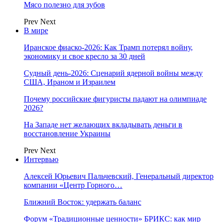
Мясо полезно для зубов
Prev
Next
В мире
Иранское фиаско-2026: Как Трамп потерял войну,
экономику и свое кресло за 30 дней
Судный день-2026: Сценарий ядерной войны между
США, Ираном и Израилем
Почему российские фигуристы падают на олимпиаде
2026?
На Западе нет желающих вкладывать деньги в
восстановление Украины
Prev
Next
Интервью
Алексей Юрьевич Пальчевский, Генеральный директор
компании «Центр Горного…
Ближний Восток: удержать баланс
Форум «Традиционные ценности» БРИКС: как мир