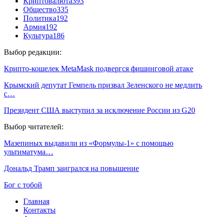
Криптовалюта
393
Общество
335
Политика
192
Армия
192
Культура
186
Выбор редакции:
Крипто-кошелек MetaMask подвергся фишинговой атаке
Крымский депутат Гемпель призвал Зеленского не медлить
с…
Президент США выступил за исключение России из G20
Выбор читателей:
Мазепиных выдавили из «Формулы-1» с помощью
ультиматума…
Дональд Трамп заигрался на повышение
Бог с тобой
Главная
Контакты