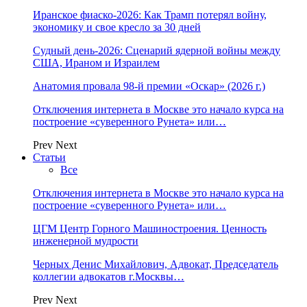
Иранское фиаско-2026: Как Трамп потерял войну,
экономику и свое кресло за 30 дней
Судный день-2026: Сценарий ядерной войны между
США, Ираном и Израилем
Анатомия провала 98-й премии «Оскар» (2026 г.)
Отключения интернета в Москве это начало курса на
построение «суверенного Рунета» или…
Prev
Next
Статьи
Все
Отключения интернета в Москве это начало курса на
построение «суверенного Рунета» или…
ЦГМ Центр Горного Машиностроения. Ценность
инженерной мудрости
Черных Денис Михайлович, Адвокат, Председатель
коллегии адвокатов г.Москвы…
Prev
Next