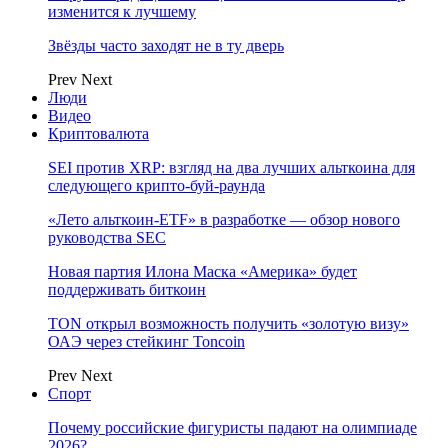
изменится к лучшему
Звёзды часто заходят не в ту дверь
Prev
Next
Люди
Видео
Криптовалюта
SEI против XRP: взгляд на два лучших альткоина для
следующего крипто-буй-раунда
«Лето альткоин-ETF» в разработке — обзор нового
руководства SEC
Новая партия Илона Маска «Америка» будет
поддерживать биткоин
TON открыл возможность получить «золотую визу»
ОАЭ через стейкинг Toncoin
Prev
Next
Спорт
Почему российские фигуристы падают на олимпиаде
2026?