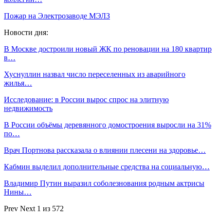
Пожар на Электрозаводе МЭЛЗ
Новости дня:
В Москве достроили новый ЖК по реновации на 180 квартир
в…
Хуснуллин назвал число переселенных из аварийного
жилья…
Исследование: в России вырос спрос на элитную
недвижимость
В России объёмы деревянного домостроения выросли на 31%
по…
Врач Портнова рассказала о влиянии плесени на здоровье…
Кабмин выделил дополнительные средства на социальную…
Владимир Путин выразил соболезнования родным актрисы
Нины…
Prev
Next
1 из 572