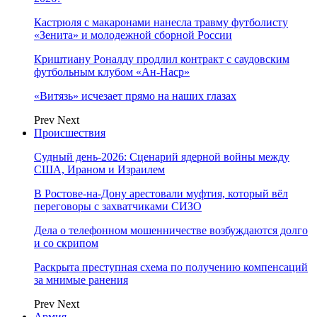
Кастрюля с макаронами нанесла травму футболисту
«Зенита» и молодежной сборной России
Криштиану Роналду продлил контракт с саудовским
футбольным клубом «Ан-Наср»
«Витязь» исчезает прямо на наших глазах
Prev
Next
Происшествия
Судный день-2026: Сценарий ядерной войны между
США, Ираном и Израилем
В Ростове-на-Дону арестовали муфтия, который вёл
переговоры с захватчиками СИЗО
Дела о телефонном мошенничестве возбуждаются долго
и со скрипом
Раскрыта преступная схема по получению компенсаций
за мнимые ранения
Prev
Next
Армия