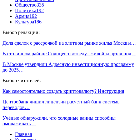
Общество
335
Политика
192
Армия
192
Культура
186
Выбор редакции:
Доля сделок с рассрочкой на элитном рынке жилья Москвы…
В столичном районе Солнцево возведут жилой квартал под…
В Москве утвердили Адресную инвестиционную программу
до 2025…
Выбор читателей:
Как самостоятельно создать криптовалюту? Инструкция
Центробанк лишил лицензии расчетный банк системы
переводов…
Учёные обнаружили, что холодные ванны способны
омолаживать…
Главная
Контакты