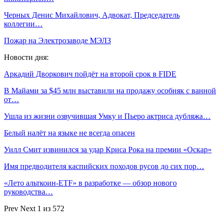
Черных Денис Михайлович, Адвокат, Председатель
коллегии…
Пожар на Электрозаводе МЭЛЗ
Новости дня:
Аркадий Дворкович пойдёт на второй срок в FIDE
В Майами за $45 млн выставили на продажу особняк с ванной
от…
Ушла из жизни озвучившая Умку и Пьеро актриса дубляжа…
Белый налёт на языке не всегда опасен
Уилл Смит извинился за удар Криса Рока на премии «Оскар»
Имя предводителя каспийских походов русов до сих пор…
«Лето альткоин-ETF» в разработке — обзор нового
руководства…
Prev
Next
1 из 572