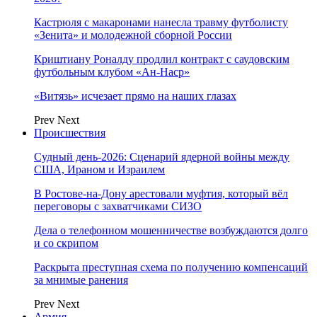
Кастрюля с макаронами нанесла травму футболисту
«Зенита» и молодежной сборной России
Криштиану Роналду продлил контракт с саудовским
футбольным клубом «Ан-Наср»
«Витязь» исчезает прямо на наших глазах
Prev
Next
Происшествия
Судный день-2026: Сценарий ядерной войны между
США, Ираном и Израилем
В Ростове-на-Дону арестовали муфтия, который вёл
переговоры с захватчиками СИЗО
Дела о телефонном мошенничестве возбуждаются долго
и со скрипом
Раскрыта преступная схема по получению компенсаций
за мнимые ранения
Prev
Next
Армия