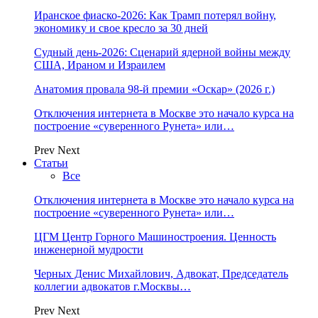
Иранское фиаско-2026: Как Трамп потерял войну,
экономику и свое кресло за 30 дней
Судный день-2026: Сценарий ядерной войны между
США, Ираном и Израилем
Анатомия провала 98-й премии «Оскар» (2026 г.)
Отключения интернета в Москве это начало курса на
построение «суверенного Рунета» или…
Prev
Next
Статьи
Все
Отключения интернета в Москве это начало курса на
построение «суверенного Рунета» или…
ЦГМ Центр Горного Машиностроения. Ценность
инженерной мудрости
Черных Денис Михайлович, Адвокат, Председатель
коллегии адвокатов г.Москвы…
Prev
Next