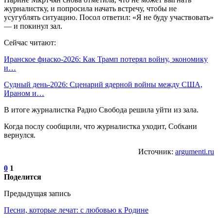
журналистку, и попросила начать встречу, чтобы не
усугублять ситуацию. Посол ответил: «Я не буду участвовать»
— и покинул зал.
Сейчас читают:
Иранское фиаско-2026: Как Трамп потерял войну, экономику
и…
Судный день-2026: Сценарий ядерной войны между США,
Ираном и…
В итоге журналистка Радио Свобода решила уйти из зала.
Когда послу сообщили, что журналистка уходит, Собхани
вернулся.
Источник:
argumenti.ru
0
1
Поделится
Предыдущая запись
Песни, которые лечат: с любовью к Родине