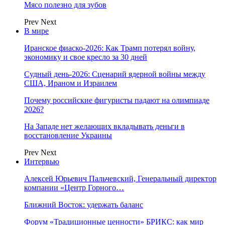
Мясо полезно для зубов
Prev
Next
В мире
Иранское фиаско-2026: Как Трамп потерял войну,
экономику и свое кресло за 30 дней
Судный день-2026: Сценарий ядерной войны между
США, Ираном и Израилем
Почему российские фигуристы падают на олимпиаде
2026?
На Западе нет желающих вкладывать деньги в
восстановление Украины
Prev
Next
Интервью
Алексей Юрьевич Пальчевский, Генеральный директор
компании «Центр Горного…
Ближний Восток: удержать баланс
Форум «Традиционные ценности» БРИКС: как мир