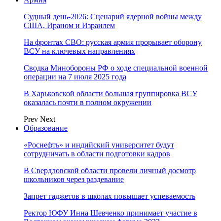
Судный день-2026: Сценарий ядерной войны между
США, Ираном и Израилем
На фронтах СВО: русская армия прорывает оборону
ВСУ на ключевых направлениях
Сводка Минобороны РФ о ходе специальной военной
операции на 7 июля 2025 года
В Харьковской области большая группировка ВСУ
оказалась почти в полном окружении
Prev
Next
Образование
«Роснефть» и индийский университет будут
сотрудничать в области подготовки кадров
В Свердловской области провели личный досмотр
школьников через раздевание
Запрет гаджетов в школах повышает успеваемость
Ректор ЮФУ Инна Шевченко принимает участие в