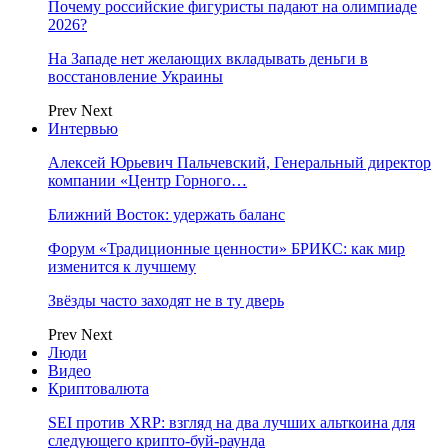
Почему российские фигуристы падают на олимпиаде
2026?
На Западе нет желающих вкладывать деньги в
восстановление Украины
Prev
Next
Интервью
Алексей Юрьевич Пальчевский, Генеральный директор
компании «Центр Горного…
Ближний Восток: удержать баланс
Форум «Традиционные ценности» БРИКС: как мир
изменится к лучшему
Звёзды часто заходят не в ту дверь
Prev
Next
Люди
Видео
Криптовалюта
SEI против XRP: взгляд на два лучших альткоина для
следующего крипто-буй-раунда