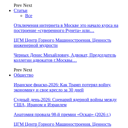
Prev
Next
Статьи
Все
Отключения интернета в Москве это начало курса на
построение «суверенного Рунета» или…
ЦГМ Центр Горного Машиностроения. Ценность
инженерной мудрости
Черных Денис Михайлович, Адвокат, Председатель
коллегии адвокатов г.Москвы…
Prev
Next
Общество
Иранское фиаско-2026: Как Трамп потерял войну,
экономику и свое кресло за 30 дней
Судный день-2026: Сценарий ядерной войны между
США, Ираном и Израилем
Анатомия провала 98-й премии «Оскар» (2026 г.)
ЦГМ Центр Горного Машиностроения. Ценность