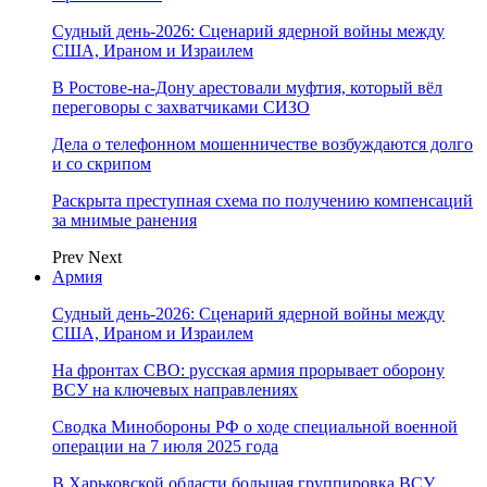
Судный день-2026: Сценарий ядерной войны между
США, Ираном и Израилем
В Ростове-на-Дону арестовали муфтия, который вёл
переговоры с захватчиками СИЗО
Дела о телефонном мошенничестве возбуждаются долго
и со скрипом
Раскрыта преступная схема по получению компенсаций
за мнимые ранения
Prev
Next
Армия
Судный день-2026: Сценарий ядерной войны между
США, Ираном и Израилем
На фронтах СВО: русская армия прорывает оборону
ВСУ на ключевых направлениях
Сводка Минобороны РФ о ходе специальной военной
операции на 7 июля 2025 года
В Харьковской области большая группировка ВСУ