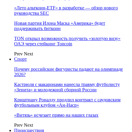
«Лето альткоин-ETF» в разработке — обзор нового
руководства SEC
Новая партия Илона Маска «Америка» будет
поддерживать биткоин
TON открыл возможность получить «золотую визу»
ОАЭ через стейкинг Toncoin
Prev
Next
Спорт
Почему российские фигуристы падают на олимпиаде
2026?
Кастрюля с макаронами нанесла травму футболисту
«Зенита» и молодежной сборной России
Криштиану Роналду продлил контракт с саудовским
футбольным клубом «Ан-Наср»
«Витязь» исчезает прямо на наших глазах
Prev
Next
Происшествия