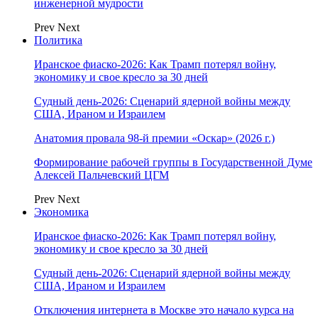
инженерной мудрости
Prev
Next
Политика
Иранское фиаско-2026: Как Трамп потерял войну,
экономику и свое кресло за 30 дней
Судный день-2026: Сценарий ядерной войны между
США, Ираном и Израилем
Анатомия провала 98-й премии «Оскар» (2026 г.)
Формирование рабочей группы в Государственной Думе
Алексей Пальчевский ЦГМ
Prev
Next
Экономика
Иранское фиаско-2026: Как Трамп потерял войну,
экономику и свое кресло за 30 дней
Судный день-2026: Сценарий ядерной войны между
США, Ираном и Израилем
Отключения интернета в Москве это начало курса на