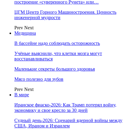
построение «суверенного Рунета» или…
ЦГМ Центр Горного Машиностроения. Ценность
инженерной мудрости
Prev
Next
Медицина
В бассейне надо соблюдать осторожность
Учёные выяснили, что клетки мозга могут
восстанавливаться
Маленькие секреты большого здоровья
Мясо полезно для зубов
Prev
Next
В мире
Иранское фиаско-2026: Как Трамп потерял войну,
экономику и свое кресло за 30 дней
Судный день-2026: Сценарий ядерной войны между
США, Ираном и Израилем