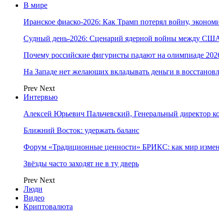
В мире
Иранское фиаско-2026: Как Трамп потерял войну, экономи
Судный день-2026: Сценарий ядерной войны между США
Почему российские фигуристы падают на олимпиаде 202
На Западе нет желающих вкладывать деньги в восстанов
Prev
Next
Интервью
Алексей Юрьевич Пальчевский, Генеральный директор 
Ближний Восток: удержать баланс
Форум «Традиционные ценности» БРИКС: как мир измен
Звёзды часто заходят не в ту дверь
Prev
Next
Люди
Видео
Криптовалюта