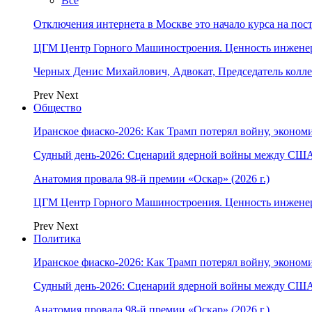
Все
Отключения интернета в Москве это начало курса на по
ЦГМ Центр Горного Машиностроения. Ценность инжене
Черных Денис Михайлович, Адвокат, Председатель колл
Prev
Next
Общество
Иранское фиаско-2026: Как Трамп потерял войну, экономи
Судный день-2026: Сценарий ядерной войны между США
Анатомия провала 98-й премии «Оскар» (2026 г.)
ЦГМ Центр Горного Машиностроения. Ценность инжене
Prev
Next
Политика
Иранское фиаско-2026: Как Трамп потерял войну, экономи
Судный день-2026: Сценарий ядерной войны между США
Анатомия провала 98-й премии «Оскар» (2026 г.)