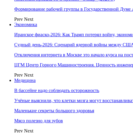
Формирование рабочей группы в Государственной Думе
Prev
Next
Экономика
Иранское фиаско-2026: Как Трамп потерял войну, экономи
Судный день-2026: Сценарий ядерной войны между США
Отключения интернета в Москве это начало курса на по
ЦГМ Центр Горного Машиностроения. Ценность инжене
Prev
Next
Медицина
В бассейне надо соблюдать осторожность
Учёные выяснили, что клетки мозга могут восстанавлива
Маленькие секреты большого здоровья
Мясо полезно для зубов
Prev
Next