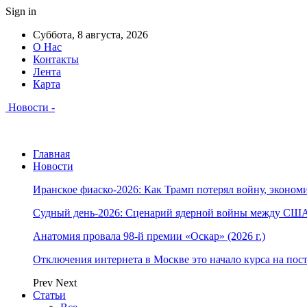
Sign in
Суббота, 8 августа, 2026
О Нас
Контакты
Лента
Карта
Новости -
Главная
Новости
Иранское фиаско-2026: Как Трамп потерял войну, экономи
Судный день-2026: Сценарий ядерной войны между США
Анатомия провала 98-й премии «Оскар» (2026 г.)
Отключения интернета в Москве это начало курса на по
Prev
Next
Статьи