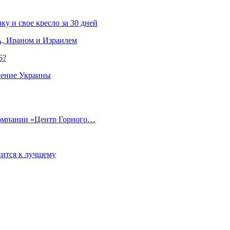
ку и свое кресло за 30 дней
, Ираном и Израилем
6?
ление Украины
компании «Центр Горного…
ится к лучшему