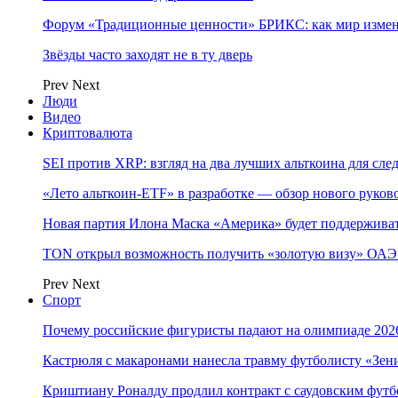
Форум «Традиционные ценности» БРИКС: как мир измен
Звёзды часто заходят не в ту дверь
Prev
Next
Люди
Видео
Криптовалюта
SEI против XRP: взгляд на два лучших альткоина для сл
«Лето альткоин-ETF» в разработке — обзор нового руков
Новая партия Илона Маска «Америка» будет поддержива
TON открыл возможность получить «золотую визу» ОАЭ 
Prev
Next
Спорт
Почему российские фигуристы падают на олимпиаде 202
Кастрюля с макаронами нанесла травму футболисту «Зен
Криштиану Роналду продлил контракт с саудовским фут