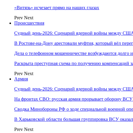
«Витязь» исчезает прямо на наших глазах
Prev
Next
Происшествия
Судный день-2026: Сценарий ядерной войны между США
В Ростове-на-Дону арестовали муфтия, который вёл пер
Дела о телефонном мошенничестве возбуждаются долго и
Раскрыта преступная схема по получению компенсаций 
Prev
Next
Армия
Судный день-2026: Сценарий ядерной войны между США
На фронтах СВО: русская армия прорывает оборону ВСУ
Сводка Минобороны РФ о ходе специальной военной опе
В Харьковской области большая группировка ВСУ оказал
Prev
Next