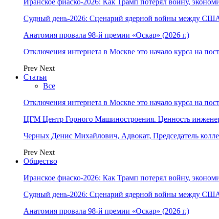
Иранское фиаско-2026: Как Трамп потерял войну, экономи
Судный день-2026: Сценарий ядерной войны между США
Анатомия провала 98-й премии «Оскар» (2026 г.)
Отключения интернета в Москве это начало курса на по
Prev
Next
Статьи
Все
Отключения интернета в Москве это начало курса на по
ЦГМ Центр Горного Машиностроения. Ценность инжене
Черных Денис Михайлович, Адвокат, Председатель колл
Prev
Next
Общество
Иранское фиаско-2026: Как Трамп потерял войну, экономи
Судный день-2026: Сценарий ядерной войны между США
Анатомия провала 98-й премии «Оскар» (2026 г.)