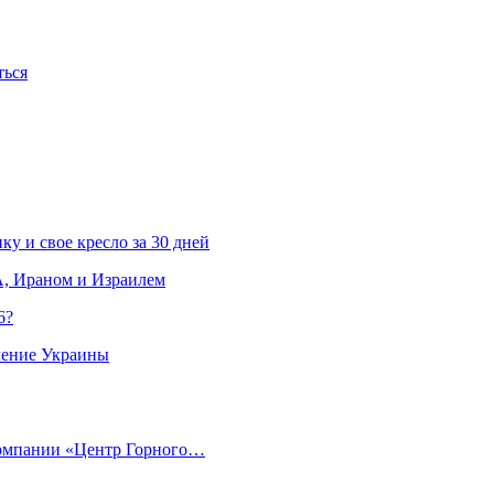
ться
ку и свое кресло за 30 дней
, Ираном и Израилем
6?
ление Украины
компании «Центр Горного…