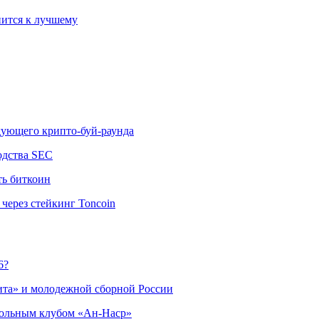
ится к лучшему
едующего крипто-буй-раунда
одства SEC
ть биткоин
через стейкинг Toncoin
6?
ита» и молодежной сборной России
больным клубом «Ан-Наср»