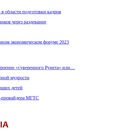
 в области подготовки кадров
иков через раздевание
чном экономическом форуме 2023
строение «суверенного Рунета» или…
рной мудрости
вших детей
т-провайдера МГТС