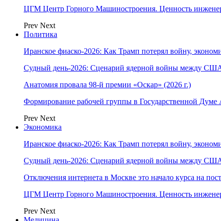
ЦГМ Центр Горного Машиностроения. Ценность инжене
Prev
Next
Политика
Иранское фиаско-2026: Как Трамп потерял войну, экономи
Судный день-2026: Сценарий ядерной войны между США
Анатомия провала 98-й премии «Оскар» (2026 г.)
Формирование рабочей группы в Государственной Думе
Prev
Next
Экономика
Иранское фиаско-2026: Как Трамп потерял войну, экономи
Судный день-2026: Сценарий ядерной войны между США
Отключения интернета в Москве это начало курса на по
ЦГМ Центр Горного Машиностроения. Ценность инжене
Prev
Next
Медицина