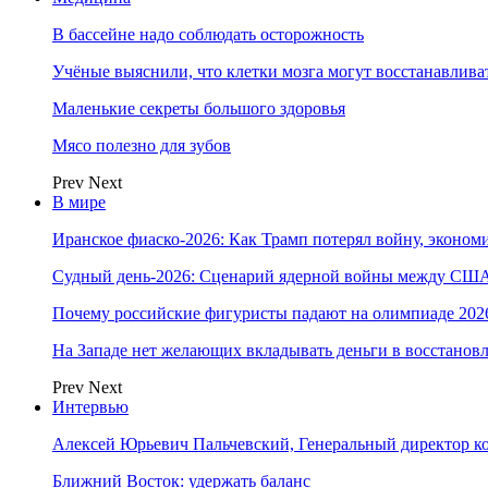
В бассейне надо соблюдать осторожность
Учёные выяснили, что клетки мозга могут восстанавлива
Маленькие секреты большого здоровья
Мясо полезно для зубов
Prev
Next
В мире
Иранское фиаско-2026: Как Трамп потерял войну, экономи
Судный день-2026: Сценарий ядерной войны между США
Почему российские фигуристы падают на олимпиаде 202
На Западе нет желающих вкладывать деньги в восстанов
Prev
Next
Интервью
Алексей Юрьевич Пальчевский, Генеральный директор 
Ближний Восток: удержать баланс