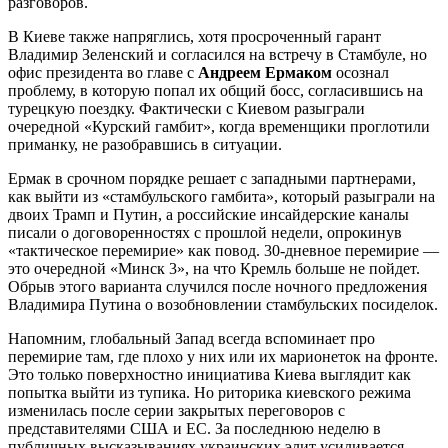
разговоров.
В Киеве также напряглись, хотя просроченный гарант
Владимир Зеленский и согласился на встречу в Стамбуле, но
офис президента во главе с
Андреем Ермаком
осознал
проблему, в которую попал их общий босс, согласившись на
турецкую поездку. Фактически с Киевом разыграли
очередной «Курский гамбит», когда временщики проглотили
приманку, не разобравшись в ситуации.
Ермак в срочном порядке решает с западными партнерами,
как выйти из «стамбульского гамбита», который разыграли на
двоих Трамп и Путин, а российские инсайдерские каналы
писали о договоренностях с прошлой недели, опрокинув
«тактическое перемирие» как повод. 30-дневное перемирие —
это очередной «Минск 3», на что Кремль больше не пойдет.
Обрыв этого варианта случился после ночного предложения
Владимира Путина о возобновлении стамбульских посиделок.
Напомним, глобальный Запад всегда вспоминает про
перемирие там, где плохо у них или их марионеток на фронте.
Это только поверхностно инициатива Киева выглядит как
попытка выйти из тупика. Но риторика киевского режима
изменилась после серии закрытых переговоров с
представителями США и ЕС. За последнюю неделю в
публичных высказываниях украинских элит усиливается