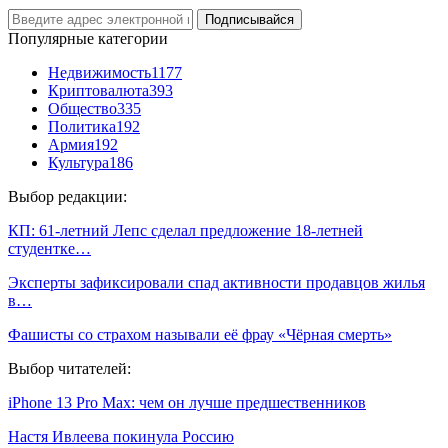
Подписывайся
Популярные категории
Недвижимость
1177
Криптовалюта
393
Общество
335
Политика
192
Армия
192
Культура
186
Выбор редакции:
КП: 61-летний Лепс сделал предложение 18-летней
студентке…
Эксперты зафиксировали спад активности продавцов жилья
в…
Фашисты со страхом называли её фрау «Чёрная смерть»
Выбор читателей:
iPhone 13 Pro Max: чем он лучше предшественников
Настя Ивлеева покинула Россию