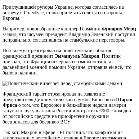
Приглушившей рупоры Украине, которая согласилась на
встречу в Стамбуле, стали прилетать советы со стороны
Европы.
Например, новоизбранные канцлер Германии
Фридрих Мерц
заявил, что шоумен-президент Владимир Зеленский поступил
неправильно, согласившись на стамбульские переговоры.
По-своему отреагировал на политические события
французский президент
Эммануэль Макрон
. Политик
признал, что Франция исчерпала возможности для
дальнейшей военной помощи Украине, отправив ей всё, что
было в наличии.
Французский гарант отреагировал на заявление
представителя Дипломатической службы Евросоюза
Шарля
Фриса
о том, что Евросоюз в ближайшие недели намерен
запустить руку в активы России и потратить €900 с доходов
от российских средств на приобретение оружия и
боеприпасов для боевиков ВСУ.
Так вот, Макрон в эфире TF1 пояснил, что конфискация
замороженных российских активов в Европе невозможна,