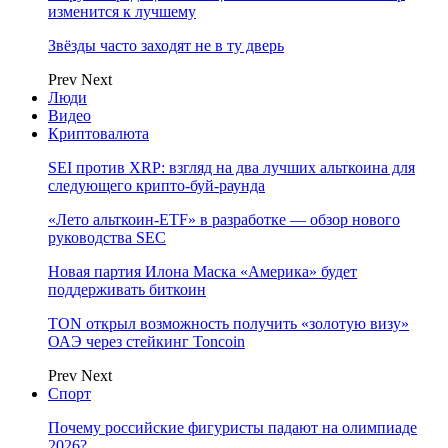
изменится к лучшему
Звёзды часто заходят не в ту дверь
Prev
Next
Люди
Видео
Криптовалюта
SEI против XRP: взгляд на два лучших альткоина для
следующего крипто-буй-раунда
«Лето альткоин-ETF» в разработке — обзор нового
руководства SEC
Новая партия Илона Маска «Америка» будет
поддерживать биткоин
TON открыл возможность получить «золотую визу»
ОАЭ через стейкинг Toncoin
Prev
Next
Спорт
Почему российские фигуристы падают на олимпиаде
2026?