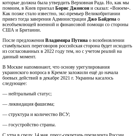
которые должна была утвердить Верховная Рада. Но, как мы
помним, в Киев приехал
Борис Джонсон
и сказал: «Воюем».
Как позже стало известно, экс-премьер Великобритании
привез тогда заверения Администрации
Джо Байдена
о
всеобъемлющей военной и финансовой помощи со стороны
США и Британии.
После предложения
Владимира Путина
о возобновлении
стамбульских переговоров российская сторона будет исходить
из согласованных в 2022 году тем, но с учетом реалий на
данный момент.
В Москве напоминают, что основу урегулирования
украинского вопроса в Кремле заложили ещё до начала
боевых действий в декабре 2021 г. Украины касалось
следующее:
— нейтральный статус;
— ликвидация фашизма;
— структура и количество ВСУ;
— госустройство страны.
С утра в среду, 14 мая, пресс-секретарь президента России