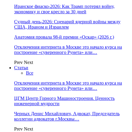
Иранское фиаско-2026: Как Трамп потерял войну,
экономику и свое кресло за 30 дней
Судный день-2026: Сценарий ядерной войны между
США, Ираном и Израилем
Анатомия провала 98-й премии «Оскар» (2026 г.)
Отключения интернета в Москве это начало курса на
построение «суверенного Рунета» или…
Prev
Next
Статьи
Все
Отключения интернета в Москве это начало курса на
построение «суверенного Рунета» или…
ЦГМ Центр Горного Машиностроения. Ценность
инженерной мудрости
Черных Денис Михайлович, Адвокат, Председатель
коллегии адвокатов г.Москвы…
Prev
Next