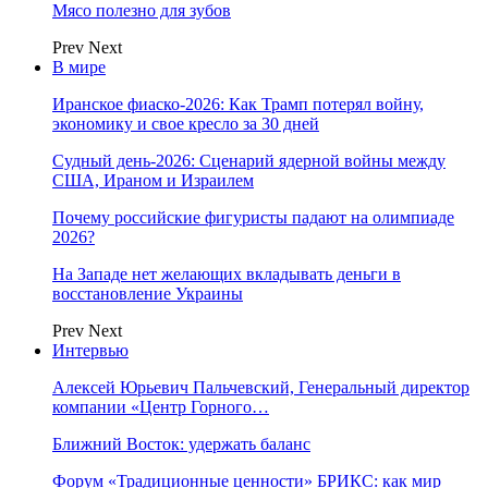
Мясо полезно для зубов
Prev
Next
В мире
Иранское фиаско-2026: Как Трамп потерял войну,
экономику и свое кресло за 30 дней
Судный день-2026: Сценарий ядерной войны между
США, Ираном и Израилем
Почему российские фигуристы падают на олимпиаде
2026?
На Западе нет желающих вкладывать деньги в
восстановление Украины
Prev
Next
Интервью
Алексей Юрьевич Пальчевский, Генеральный директор
компании «Центр Горного…
Ближний Восток: удержать баланс
Форум «Традиционные ценности» БРИКС: как мир