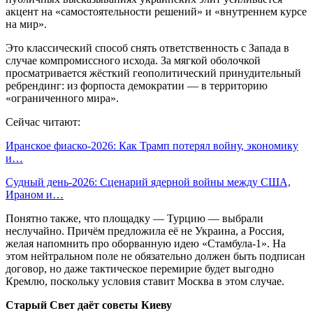
акцент на «самостоятельности решений» и «внутреннем курсе
на мир».
Это классический способ снять ответственность с Запада в
случае компромиссного исхода. За мягкой оболочкой
просматривается жёсткий геополитический принудительный
ребрендинг: из форпоста демократии — в территорию
«ограниченного мира».
Сейчас читают:
Иранское фиаско-2026: Как Трамп потерял войну, экономику
и…
Судный день-2026: Сценарий ядерной войны между США,
Ираном и…
Понятно также, что площадку — Турцию — выбрали
неслучайно. Причём предложила её не Украина, а Россия,
желая напомнить про оборванную идею «Стамбула-1». На
этом нейтральном поле не обязательно должен быть подписан
договор, но даже тактическое перемирие будет выгодно
Кремлю, поскольку условия ставит Москва в этом случае.
Старый Свет даёт советы Киеву