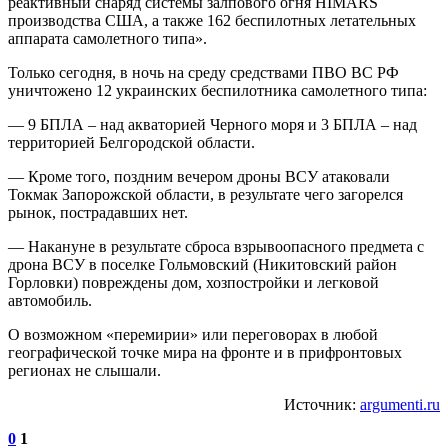
реактивный снаряд системы залпового огня HIMARS
производства США, а также 162 беспилотных летательных
аппарата самолетного типа».
Только сегодня, в ночь на среду средствами ПВО ВС РФ
уничтожено 12 украинских беспилотника самолетного типа:
— 9 БПЛА – над акваторией Черного моря и 3 БПЛА – над
территорией Белгородской области.
— Кроме того, поздним вечером дроны ВСУ атаковали
Токмак Запорожской области, в результате чего загорелся
рынок, пострадавших нет.
— Накануне в результате сброса взрывоопасного предмета с
дрона ВСУ в поселке Гольмовский (Никитовский район
Горловки) повреждены дом, хозпостройки и легковой
автомобиль.
О возможном «перемирии» или переговорах в любой
географической точке мира на фронте и в прифронтовых
регионах не слышали.
Источник:
argumenti.ru
0
1