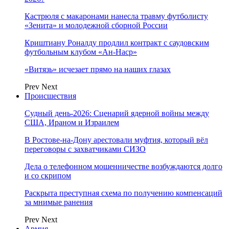
Кастрюля с макаронами нанесла травму футболисту
«Зенита» и молодежной сборной России
Криштиану Роналду продлил контракт с саудовским
футбольным клубом «Ан-Наср»
«Витязь» исчезает прямо на наших глазах
Prev
Next
Происшествия
Судный день-2026: Сценарий ядерной войны между
США, Ираном и Израилем
В Ростове-на-Дону арестовали муфтия, который вёл
переговоры с захватчиками СИЗО
Дела о телефонном мошенничестве возбуждаются долго
и со скрипом
Раскрыта преступная схема по получению компенсаций
за мнимые ранения
Prev
Next
Армия