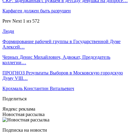
СКР: задержанная с ружьем в детсаду девушка на допросе…
Карфаген должен быть разрушен
Prev
Next
1 из 572
Люди
Формирование рабочей группы в Государственной Думе
Алексей…
Черных Денис Михайлович, Адвокат, Председатель
коллегии…
ПРОГНОЗ Результаты Выборов в Московскую городскую
Думу VIII…
Крохмаль Константин Витальевич
Поделиться
Яндекс реклама
Новостная рассылка
Подписка на новости