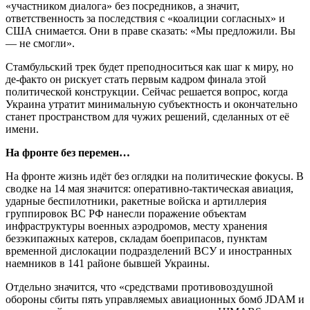
«участником диалога» без посредников, а значит,
ответственность за последствия с «коалиции согласных» и
США снимается. Они в праве сказать: «Мы предложили. Вы
— не смогли».
Стамбульский трек будет преподноситься как шаг к миру, но
де-факто он рискует стать первым кадром финала этой
политической конструкции. Сейчас решается вопрос, когда
Украина утратит минимальную субъектность и окончательно
станет пространством для чужих решений, сделанных от её
имени.
На фронте без перемен…
На фронте жизнь идёт без оглядки на политические фокусы. В
сводке на 14 мая значится: оперативно-тактическая авиация,
ударные беспилотники, ракетные войска и артиллерия
группировок ВС РФ нанесли поражение объектам
инфраструктуры военных аэродромов, месту хранения
безэкипажных катеров, складам боеприпасов, пунктам
временной дислокации подразделений ВСУ и иностранных
наемников в 141 районе бывшей Украины.
Отдельно значится, что «средствами противовоздушной
обороны сбиты пять управляемых авиационных бомб JDAM и