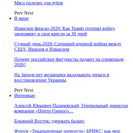
Мясо полезно для зубов
Prev
Next
В мире
Иранское фиаско-2026: Как Трамп потерял войну,
экономику и свое кресло за 30 дней
Судный день-2026: Сценарий ядерной войны между
США, Ираном и Израилем
Почему российские фигуристы падают на олимпиаде
2026?
На Западе нет желающих вкладывать деньги в
восстановление Украины
Prev
Next
Интервью
Алексей Юрьевич Пальчевский, Генеральный директор
компании «Центр Горного…
Ближний Восток: удержать баланс
Форум «Традиционные ценности» БРИКС: как мир