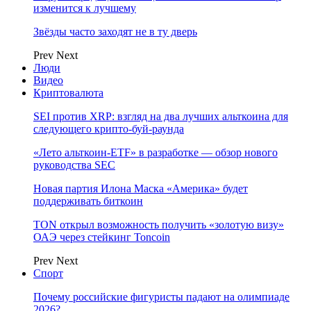
изменится к лучшему
Звёзды часто заходят не в ту дверь
Prev
Next
Люди
Видео
Криптовалюта
SEI против XRP: взгляд на два лучших альткоина для
следующего крипто-буй-раунда
«Лето альткоин-ETF» в разработке — обзор нового
руководства SEC
Новая партия Илона Маска «Америка» будет
поддерживать биткоин
TON открыл возможность получить «золотую визу»
ОАЭ через стейкинг Toncoin
Prev
Next
Спорт
Почему российские фигуристы падают на олимпиаде
2026?