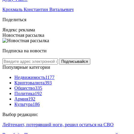
Крохмаль Константин Витальевич
Поделиться
Яндекс реклама
Новостная рассылка
Подписка на новости
Подписывайся
Популярные категории
Недвижимость
1177
Криптовалюта
393
Общество
335
Политика
192
Армия
192
Культура
186
Выбор редакции:
Лейтенант, потерявший ноги, решил остаться на СВО