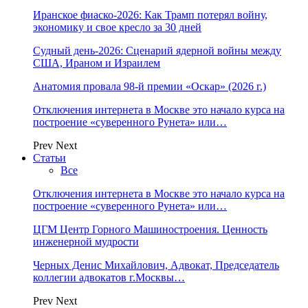
Иранское фиаско-2026: Как Трамп потерял войну,
экономику и свое кресло за 30 дней
Судный день-2026: Сценарий ядерной войны между
США, Ираном и Израилем
Анатомия провала 98-й премии «Оскар» (2026 г.)
Отключения интернета в Москве это начало курса на
построение «суверенного Рунета» или…
Prev
Next
Статьи
Все
Отключения интернета в Москве это начало курса на
построение «суверенного Рунета» или…
ЦГМ Центр Горного Машиностроения. Ценность
инженерной мудрости
Черных Денис Михайлович, Адвокат, Председатель
коллегии адвокатов г.Москвы…
Prev
Next