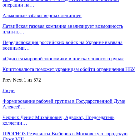
операции на…
Альковные забавы верных ленинцев
Латвийская газовая компания анализирует возможность
платить…
Передислокация российских войск на Украине вызвана
военными…
«Одиссея мировой экономики в поисках золотого руна»
Криптовалюта поможет украинцам обойти ограничения НБУ
Prev
Next
1 из 572
Люди
Формирование рабочей группы в Государственной Думе
Алексей…
Черных Денис Михайлович, Адвокат, Председатель
коллегии…
ПРОГНОЗ Результаты Выборов в Московскую городскую
Думу VIII…