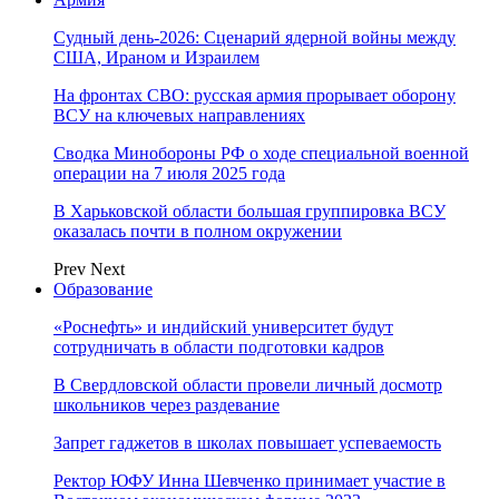
Судный день-2026: Сценарий ядерной войны между
США, Ираном и Израилем
На фронтах СВО: русская армия прорывает оборону
ВСУ на ключевых направлениях
Сводка Минобороны РФ о ходе специальной военной
операции на 7 июля 2025 года
В Харьковской области большая группировка ВСУ
оказалась почти в полном окружении
Prev
Next
Образование
«Роснефть» и индийский университет будут
сотрудничать в области подготовки кадров
В Свердловской области провели личный досмотр
школьников через раздевание
Запрет гаджетов в школах повышает успеваемость
Ректор ЮФУ Инна Шевченко принимает участие в