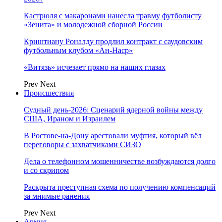
Кастрюля с макаронами нанесла травму футболисту
«Зенита» и молодежной сборной России
Криштиану Роналду продлил контракт с саудовским
футбольным клубом «Ан-Наср»
«Витязь» исчезает прямо на наших глазах
Prev
Next
Происшествия
Судный день-2026: Сценарий ядерной войны между
США, Ираном и Израилем
В Ростове-на-Дону арестовали муфтия, который вёл
переговоры с захватчиками СИЗО
Дела о телефонном мошенничестве возбуждаются долго
и со скрипом
Раскрыта преступная схема по получению компенсаций
за мнимые ранения
Prev
Next
Армия