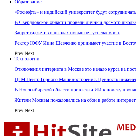
Образование
«Роснефть» и индийский университет будут сотрудничать
В Свердловской области провели личный досмотр школьн
Запрет гаджетов в школах повышает успеваемость
Ректор ЮФУ Инна Шевченко принимает участие в Восто
Prev
Next
Технологии
Отключения интернета в Москве это начало курса на по
ЦГМ Центр Горного Машиностроения. Ценность инжене
В Новосибирской области привлекли ИИ к поиску пропа
Жители Москвы пожаловались на сбои в работе интерне
Prev
Next