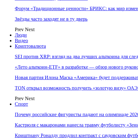
Форум «Традиционные ценности» БРИКС: как мир измен
Звёзды часто заходят не в ту дверь
Prev
Next
Люди
Видео
Криптовалюта
SEI против XRP: взгляд на два лучших альткоина для сл
«Лето альткоин-ETF» в разработке — обзор нового руков
Новая партия Илона Маска «Америка» будет поддержива
TON открыл возможность получить «золотую визу» ОАЭ 
Prev
Next
Спорт
Почему российские фигуристы падают на олимпиаде 202
Кастрюля с макаронами нанесла травму футболисту «Зен
Криштиану Роналду продлил контракт с саудовским фут