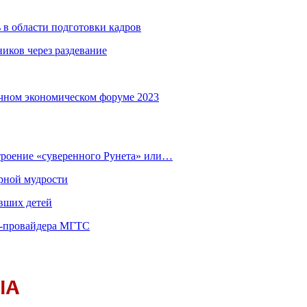
 в области подготовки кадров
иков через раздевание
чном экономическом форуме 2023
строение «суверенного Рунета» или…
рной мудрости
вших детей
т-провайдера МГТС