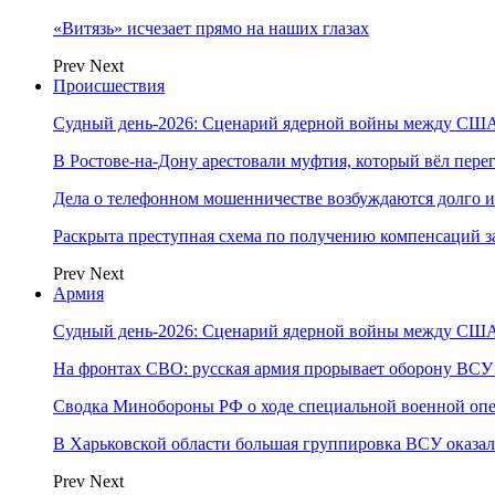
«Витязь» исчезает прямо на наших глазах
Prev
Next
Происшествия
Судный день-2026: Сценарий ядерной войны между США
В Ростове-на-Дону арестовали муфтия, который вёл пер
Дела о телефонном мошенничестве возбуждаются долго и
Раскрыта преступная схема по получению компенсаций 
Prev
Next
Армия
Судный день-2026: Сценарий ядерной войны между США
На фронтах СВО: русская армия прорывает оборону ВСУ
Сводка Минобороны РФ о ходе специальной военной опе
В Харьковской области большая группировка ВСУ оказал
Prev
Next