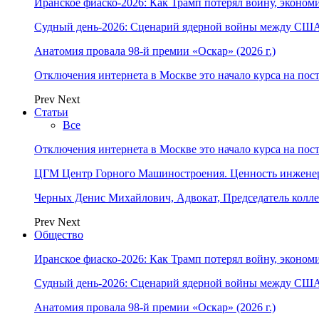
Иранское фиаско-2026: Как Трамп потерял войну, экономи
Судный день-2026: Сценарий ядерной войны между США
Анатомия провала 98-й премии «Оскар» (2026 г.)
Отключения интернета в Москве это начало курса на по
Prev
Next
Статьи
Все
Отключения интернета в Москве это начало курса на по
ЦГМ Центр Горного Машиностроения. Ценность инжене
Черных Денис Михайлович, Адвокат, Председатель колл
Prev
Next
Общество
Иранское фиаско-2026: Как Трамп потерял войну, экономи
Судный день-2026: Сценарий ядерной войны между США
Анатомия провала 98-й премии «Оскар» (2026 г.)