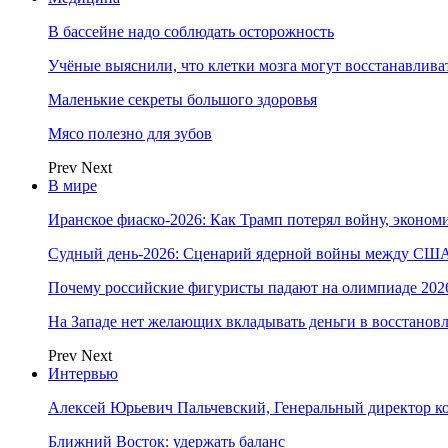
В бассейне надо соблюдать осторожность
Учёные выяснили, что клетки мозга могут восстанавлива
Маленькие секреты большого здоровья
Мясо полезно для зубов
Prev
Next
В мире
Иранское фиаско-2026: Как Трамп потерял войну, экономи
Судный день-2026: Сценарий ядерной войны между США
Почему российские фигуристы падают на олимпиаде 202
На Западе нет желающих вкладывать деньги в восстанов
Prev
Next
Интервью
Алексей Юрьевич Пальчевский, Генеральный директор 
Ближний Восток: удержать баланс