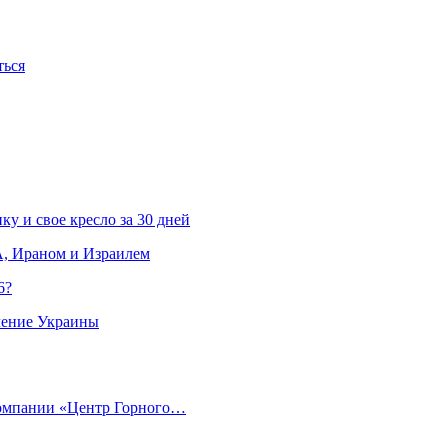
ться
ку и свое кресло за 30 дней
, Ираном и Израилем
6?
ление Украины
компании «Центр Горного…