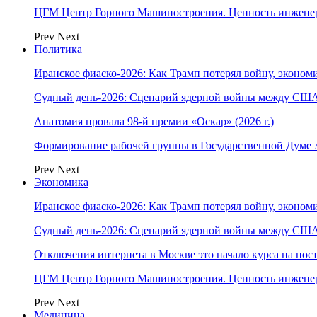
ЦГМ Центр Горного Машиностроения. Ценность инжене
Prev
Next
Политика
Иранское фиаско-2026: Как Трамп потерял войну, экономи
Судный день-2026: Сценарий ядерной войны между США
Анатомия провала 98-й премии «Оскар» (2026 г.)
Формирование рабочей группы в Государственной Думе
Prev
Next
Экономика
Иранское фиаско-2026: Как Трамп потерял войну, экономи
Судный день-2026: Сценарий ядерной войны между США
Отключения интернета в Москве это начало курса на по
ЦГМ Центр Горного Машиностроения. Ценность инжене
Prev
Next
Медицина