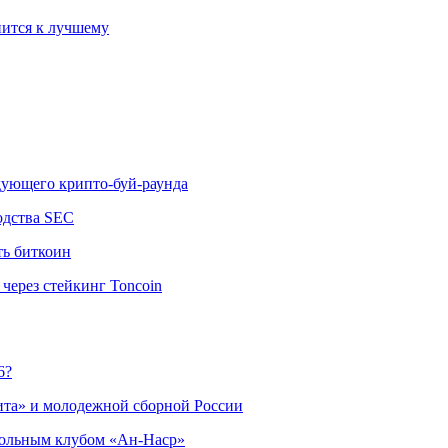
ится к лучшему
едующего крипто-буй-раунда
одства SEC
ть биткоин
через стейкинг Toncoin
6?
ита» и молодежной сборной России
больным клубом «Ан-Наср»