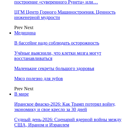
построение «суверенного Рунета» или…
ЦГМ Центр Горного Машиностроения. Ценность
инженерной мудрости
Prev
Next
Медицина
В бассейне надо соблюдать осторожность
Учёные выяснили, что клетки мозга могут
восстанавливаться
Маленькие секреты большого здоровья
Мясо полезно для зубов
Prev
Next
В мире
Иранское фиаско-2026: Как Трамп потерял войну,
экономику и свое кресло за 30 дней
Судный день-2026: Сценарий ядерной войны между
США, Ираном и Израилем