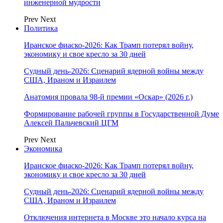
инженерной мудрости
Prev
Next
Политика
Иранское фиаско-2026: Как Трамп потерял войну,
экономику и свое кресло за 30 дней
Судный день-2026: Сценарий ядерной войны между
США, Ираном и Израилем
Анатомия провала 98-й премии «Оскар» (2026 г.)
Формирование рабочей группы в Государственной Думе
Алексей Пальчевский ЦГМ
Prev
Next
Экономика
Иранское фиаско-2026: Как Трамп потерял войну,
экономику и свое кресло за 30 дней
Судный день-2026: Сценарий ядерной войны между
США, Ираном и Израилем
Отключения интернета в Москве это начало курса на