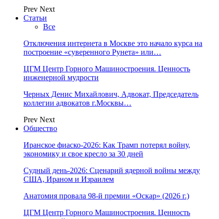
Prev
Next
Статьи
Все
Отключения интернета в Москве это начало курса на
построение «суверенного Рунета» или…
ЦГМ Центр Горного Машиностроения. Ценность
инженерной мудрости
Черных Денис Михайлович, Адвокат, Председатель
коллегии адвокатов г.Москвы…
Prev
Next
Общество
Иранское фиаско-2026: Как Трамп потерял войну,
экономику и свое кресло за 30 дней
Судный день-2026: Сценарий ядерной войны между
США, Ираном и Израилем
Анатомия провала 98-й премии «Оскар» (2026 г.)
ЦГМ Центр Горного Машиностроения. Ценность