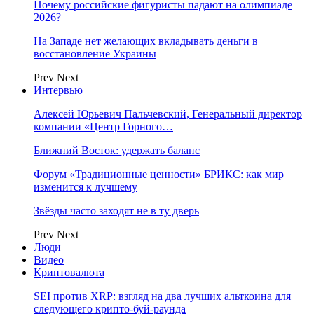
Почему российские фигуристы падают на олимпиаде
2026?
На Западе нет желающих вкладывать деньги в
восстановление Украины
Prev
Next
Интервью
Алексей Юрьевич Пальчевский, Генеральный директор
компании «Центр Горного…
Ближний Восток: удержать баланс
Форум «Традиционные ценности» БРИКС: как мир
изменится к лучшему
Звёзды часто заходят не в ту дверь
Prev
Next
Люди
Видео
Криптовалюта
SEI против XRP: взгляд на два лучших альткоина для
следующего крипто-буй-раунда