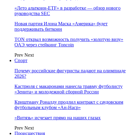
«Лето альткоин-ETF» в разработке — обзор нового
руководства SEC
Новая партия Илона Маска «Америка» будет
поддерживать биткоин
TON открыл возможность получить «золотую визу»
ОАЭ через стейкинг Toncoin
Prev
Next
Спорт
Почему российские фигуристы падают на олимпиаде
2026?
Кастрюля с макаронами нанесла травму футболисту
«Зенита» и молодежной сборной России
Криштиану Роналду продлил контракт с саудовским
футбольным клубом «Ан-Наср»
«Витязь» исчезает прямо на наших глазах
Prev
Next
Происшествия