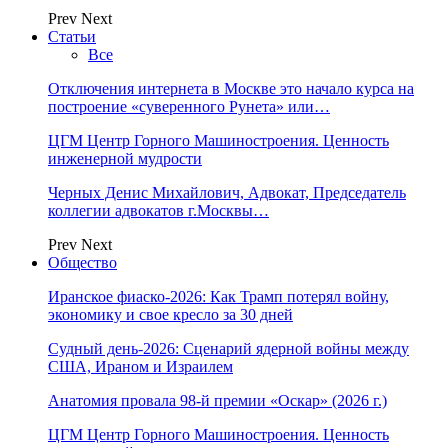
Prev
Next
Статьи
Все
Отключения интернета в Москве это начало курса на
построение «суверенного Рунета» или…
ЦГМ Центр Горного Машиностроения. Ценность
инженерной мудрости
Черных Денис Михайлович, Адвокат, Председатель
коллегии адвокатов г.Москвы…
Prev
Next
Общество
Иранское фиаско-2026: Как Трамп потерял войну,
экономику и свое кресло за 30 дней
Судный день-2026: Сценарий ядерной войны между
США, Ираном и Израилем
Анатомия провала 98-й премии «Оскар» (2026 г.)
ЦГМ Центр Горного Машиностроения. Ценность