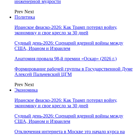
инженерной мудрости
Prev
Next
Политика
Иранское фиаско-2026: Как Трамп потерял войну,
экономику и свое кресло за 30 дней
Судный день-2026: Сценарий ядерной войны между
США, Ираном и Израилем
Анатомия провала 98-й премии «Оскар» (2026 г.)
Формирование рабочей группы в Государственной Думе
Алексей Пальчевский ЦГМ
Prev
Next
Экономика
Иранское фиаско-2026: Как Трамп потерял войну,
экономику и свое кресло за 30 дней
Судный день-2026: Сценарий ядерной войны между
США, Ираном и Израилем
Отключения интернета в Москве это начало курса на