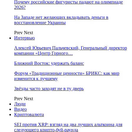
Почему российские фигуристы падают на олимпиаде
2026?
На Западе нет желающих вкладывать деньги в
восстановление Украины
Prev
Next
Интервью
Алексей Юрьевич Пальчевский, Генеральный директор
компании «Центр Горного…
Ближний Восток: удержать баланс
Форум «Традиционные ценности» БРИКС: как мир
изменится к лучшему
Звёзды часто заходят не в ту дверь
Prev
Next
Люди
Видео
Криптовалюта
SEI против XRP: взгляд на два лучших альткоина для
следующего крипто-буй-раунда