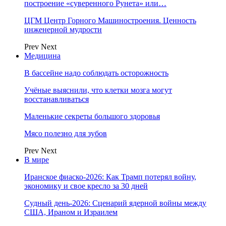
построение «суверенного Рунета» или…
ЦГМ Центр Горного Машиностроения. Ценность
инженерной мудрости
Prev
Next
Медицина
В бассейне надо соблюдать осторожность
Учёные выяснили, что клетки мозга могут
восстанавливаться
Маленькие секреты большого здоровья
Мясо полезно для зубов
Prev
Next
В мире
Иранское фиаско-2026: Как Трамп потерял войну,
экономику и свое кресло за 30 дней
Судный день-2026: Сценарий ядерной войны между
США, Ираном и Израилем