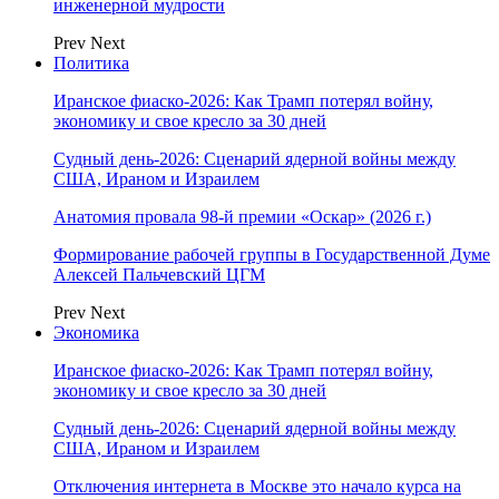
инженерной мудрости
Prev
Next
Политика
Иранское фиаско-2026: Как Трамп потерял войну,
экономику и свое кресло за 30 дней
Судный день-2026: Сценарий ядерной войны между
США, Ираном и Израилем
Анатомия провала 98-й премии «Оскар» (2026 г.)
Формирование рабочей группы в Государственной Думе
Алексей Пальчевский ЦГМ
Prev
Next
Экономика
Иранское фиаско-2026: Как Трамп потерял войну,
экономику и свое кресло за 30 дней
Судный день-2026: Сценарий ядерной войны между
США, Ираном и Израилем
Отключения интернета в Москве это начало курса на