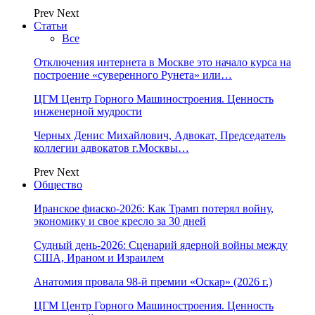
Prev
Next
Статьи
Все
Отключения интернета в Москве это начало курса на
построение «суверенного Рунета» или…
ЦГМ Центр Горного Машиностроения. Ценность
инженерной мудрости
Черных Денис Михайлович, Адвокат, Председатель
коллегии адвокатов г.Москвы…
Prev
Next
Общество
Иранское фиаско-2026: Как Трамп потерял войну,
экономику и свое кресло за 30 дней
Судный день-2026: Сценарий ядерной войны между
США, Ираном и Израилем
Анатомия провала 98-й премии «Оскар» (2026 г.)
ЦГМ Центр Горного Машиностроения. Ценность