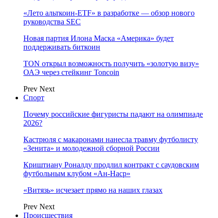
«Лето альткоин-ETF» в разработке — обзор нового
руководства SEC
Новая партия Илона Маска «Америка» будет
поддерживать биткоин
TON открыл возможность получить «золотую визу»
ОАЭ через стейкинг Toncoin
Prev
Next
Спорт
Почему российские фигуристы падают на олимпиаде
2026?
Кастрюля с макаронами нанесла травму футболисту
«Зенита» и молодежной сборной России
Криштиану Роналду продлил контракт с саудовским
футбольным клубом «Ан-Наср»
«Витязь» исчезает прямо на наших глазах
Prev
Next
Происшествия