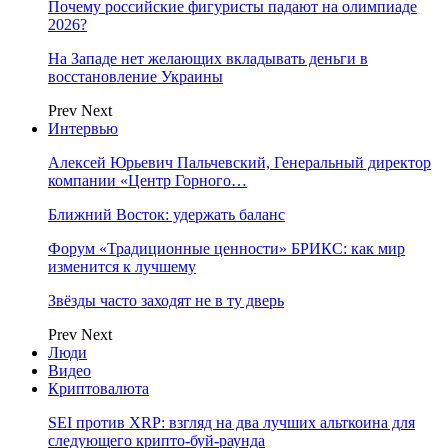
Почему российские фигуристы падают на олимпиаде
2026?
На Западе нет желающих вкладывать деньги в
восстановление Украины
Prev
Next
Интервью
Алексей Юрьевич Пальчевский, Генеральный директор
компании «Центр Горного…
Ближний Восток: удержать баланс
Форум «Традиционные ценности» БРИКС: как мир
изменится к лучшему
Звёзды часто заходят не в ту дверь
Prev
Next
Люди
Видео
Криптовалюта
SEI против XRP: взгляд на два лучших альткоина для
следующего крипто-буй-раунда