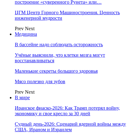
построение «суверенного Рунета» или…
ЦГМ Центр Горного Машиностроения. Ценность
инженерной мудрости
Prev
Next
Медицина
В бассейне надо соблюдать осторожность
Учёные выяснили, что клетки мозга могут
восстанавливаться
Маленькие секреты большого здоровья
Мясо полезно для зубов
Prev
Next
В мире
Иранское фиаско-2026: Как Трамп потерял войну,
экономику и свое кресло за 30 дней
Судный день-2026: Сценарий ядерной войны между
США, Ираном и Израилем