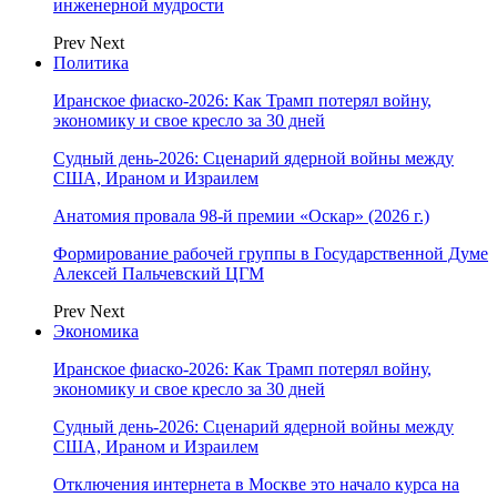
инженерной мудрости
Prev
Next
Политика
Иранское фиаско-2026: Как Трамп потерял войну,
экономику и свое кресло за 30 дней
Судный день-2026: Сценарий ядерной войны между
США, Ираном и Израилем
Анатомия провала 98-й премии «Оскар» (2026 г.)
Формирование рабочей группы в Государственной Думе
Алексей Пальчевский ЦГМ
Prev
Next
Экономика
Иранское фиаско-2026: Как Трамп потерял войну,
экономику и свое кресло за 30 дней
Судный день-2026: Сценарий ядерной войны между
США, Ираном и Израилем
Отключения интернета в Москве это начало курса на