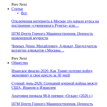
Prev
Next
Статьи
Все
Отключения интернета в Москве это начало курса на
построение «суверенного Рунета» или…
ЦГМ Центр Горного Машиностроения. Ценность
инженерной мудрости
Черных Денис Михайлович, Адвокат, Председатель
коллегии адвокатов г.Москвы…
Prev
Next
Общество
Иранское фиаско-2026: Как Трамп потерял войну,
экономику и свое кресло за 30 дней
Судный день-2026: Сценарий ядерной войны между
США, Ираном и Израилем
Анатомия провала 98-й премии «Оскар» (2026 г.)
ЦГМ Центр Горного Машиностроения. Ценность