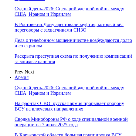
Судный день-2026: Сценарий ядерной войны между
США, Ираном и Израилем
В Ростове-на-Дону арестовали муфтия, который вёл
переговоры с захватчиками СИЗО
Дела о телефонном мошенничестве возбуждаются долго
и со скрипом
Раскрыта преступная схема по получению компенсаций
за мнимые ранения
Prev
Next
Армия
Судный день-2026: Сценарий ядерной войны между
США, Ираном и Израилем
На фронтах СВО: русская армия прорывает оборону
ВСУ на ключевых направлениях
Сводка Минобороны РФ о ходе специальной военной
операции на 7 июля 2025 года
В Харьковской области большая группировка ВСУ