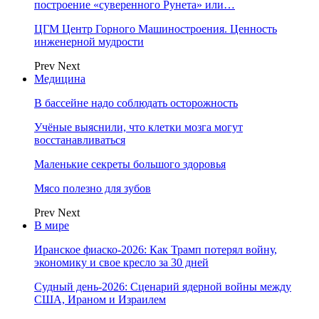
построение «суверенного Рунета» или…
ЦГМ Центр Горного Машиностроения. Ценность
инженерной мудрости
Prev
Next
Медицина
В бассейне надо соблюдать осторожность
Учёные выяснили, что клетки мозга могут
восстанавливаться
Маленькие секреты большого здоровья
Мясо полезно для зубов
Prev
Next
В мире
Иранское фиаско-2026: Как Трамп потерял войну,
экономику и свое кресло за 30 дней
Судный день-2026: Сценарий ядерной войны между
США, Ираном и Израилем