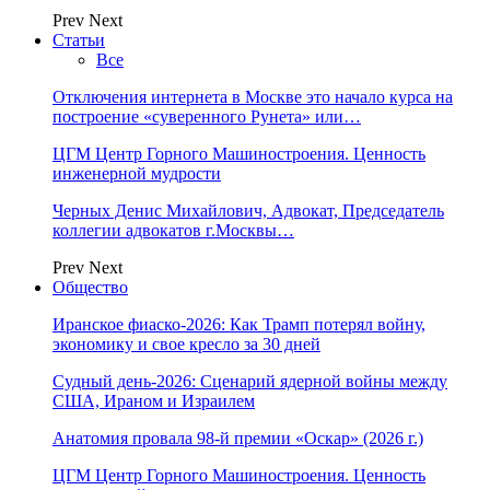
Prev
Next
Статьи
Все
Отключения интернета в Москве это начало курса на
построение «суверенного Рунета» или…
ЦГМ Центр Горного Машиностроения. Ценность
инженерной мудрости
Черных Денис Михайлович, Адвокат, Председатель
коллегии адвокатов г.Москвы…
Prev
Next
Общество
Иранское фиаско-2026: Как Трамп потерял войну,
экономику и свое кресло за 30 дней
Судный день-2026: Сценарий ядерной войны между
США, Ираном и Израилем
Анатомия провала 98-й премии «Оскар» (2026 г.)
ЦГМ Центр Горного Машиностроения. Ценность