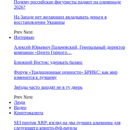
Почему российские фигуристы падают на олимпиаде
2026?
На Западе нет желающих вкладывать деньги в
восстановление Украины
Prev
Next
Интервью
Алексей Юрьевич Пальчевский, Генеральный директор
компании «Центр Горного…
Ближний Восток: удержать баланс
Форум «Традиционные ценности» БРИКС: как мир
изменится к лучшему
Звёзды часто заходят не в ту дверь
Prev
Next
Люди
Видео
Криптовалюта
SEI против XRP: взгляд на два лучших альткоина для
следующего крипто-буй-раунда