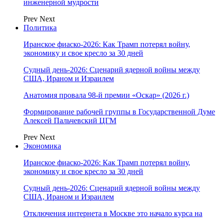
инженерной мудрости
Prev
Next
Политика
Иранское фиаско-2026: Как Трамп потерял войну,
экономику и свое кресло за 30 дней
Судный день-2026: Сценарий ядерной войны между
США, Ираном и Израилем
Анатомия провала 98-й премии «Оскар» (2026 г.)
Формирование рабочей группы в Государственной Думе
Алексей Пальчевский ЦГМ
Prev
Next
Экономика
Иранское фиаско-2026: Как Трамп потерял войну,
экономику и свое кресло за 30 дней
Судный день-2026: Сценарий ядерной войны между
США, Ираном и Израилем
Отключения интернета в Москве это начало курса на