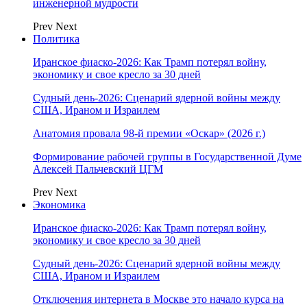
инженерной мудрости
Prev
Next
Политика
Иранское фиаско-2026: Как Трамп потерял войну,
экономику и свое кресло за 30 дней
Судный день-2026: Сценарий ядерной войны между
США, Ираном и Израилем
Анатомия провала 98-й премии «Оскар» (2026 г.)
Формирование рабочей группы в Государственной Думе
Алексей Пальчевский ЦГМ
Prev
Next
Экономика
Иранское фиаско-2026: Как Трамп потерял войну,
экономику и свое кресло за 30 дней
Судный день-2026: Сценарий ядерной войны между
США, Ираном и Израилем
Отключения интернета в Москве это начало курса на