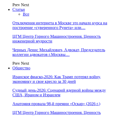
Prev
Next
Статьи
Все
Отключения интернета в Москве это начало курса на
построение «суверенного Рунета» или…
ЦГМ Центр Горного Машиностроения. Ценность
инженерной мудрости
Черных Денис Михайлович, Адвокат, Председатель
коллегии адвокатов г.Москвы…
Prev
Next
Общество
Иранское фиаско-2026: Как Трамп потерял войну,
экономику и свое кресло за 30 дней
Судный день-2026: Сценарий ядерной войны между
США, Ираном и Израилем
Анатомия провала 98-й премии «Оскар» (2026 г.)
ЦГМ Центр Горного Машиностроения. Ценность