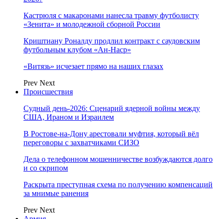
Кастрюля с макаронами нанесла травму футболисту
«Зенита» и молодежной сборной России
Криштиану Роналду продлил контракт с саудовским
футбольным клубом «Ан-Наср»
«Витязь» исчезает прямо на наших глазах
Prev
Next
Происшествия
Судный день-2026: Сценарий ядерной войны между
США, Ираном и Израилем
В Ростове-на-Дону арестовали муфтия, который вёл
переговоры с захватчиками СИЗО
Дела о телефонном мошенничестве возбуждаются долго
и со скрипом
Раскрыта преступная схема по получению компенсаций
за мнимые ранения
Prev
Next
Армия