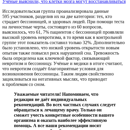
Учёные выяснили, что клетки мозга могут восстанавливаться
Исследовательская группа проанализировала данные
595 участников, разделив их на две категории: тех, кто
страдает бессонницей, и здоровых людей. При помощи теста
на личностные черты, состоящего из 60 вопросов,
выяснилось, что 61, 7% пациентов с бессонницей проявляли
высокий уровень невротизма, в то время как в контрольной
группе этот показатель составил только 32%. Дополнительно
было установлено, что низкий уровень открытости новым
опытам также повысил риск нарушений сна. Тревожность
была определена как ключевой фактор, связывающий
невротизм и бессонницу. Учёные и медики в итоге считают,
что невротизм создаёт благоприятные условия для
возникновения бессонницы. Таким людям свойственно
зацикливаться на негативных мыслях, что приводит
к проблемам со сном.
Уважаемые читатели! Напоминаем, что
редакция не даёт индивидуальных
рекомендаций. Во всех частных случаях следует
обращаться к лечащему врачу. Только он
сможет учесть конкретные особенности вашего
организма и оказать наиболее эффективную
помощь. А все наши рекомендации носят