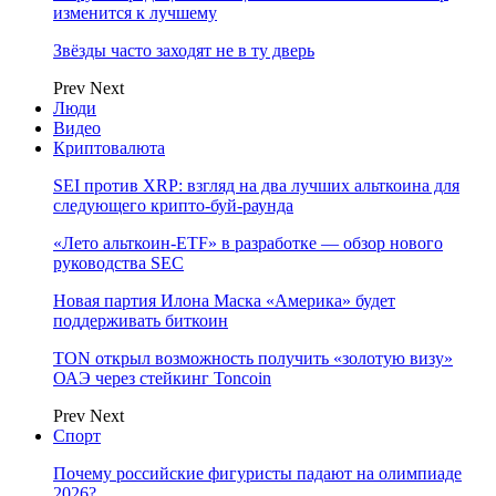
изменится к лучшему
Звёзды часто заходят не в ту дверь
Prev
Next
Люди
Видео
Криптовалюта
SEI против XRP: взгляд на два лучших альткоина для
следующего крипто-буй-раунда
«Лето альткоин-ETF» в разработке — обзор нового
руководства SEC
Новая партия Илона Маска «Америка» будет
поддерживать биткоин
TON открыл возможность получить «золотую визу»
ОАЭ через стейкинг Toncoin
Prev
Next
Спорт
Почему российские фигуристы падают на олимпиаде
2026?