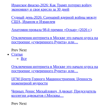
Иранское фиаско-2026: Как Трамп потерял войну,
экономику и свое кресло за 30 дней
Судный день-2026: Сценарий ядерной войны между
США, Ираном и Израилем
Анатомия провала 98-й премии «Оскар» (2026 г.)
Отключения интернета в Москве это начало курса на
построение «суверенного Рунета» или…
Prev
Next
Статьи
Все
Отключения интернета в Москве это начало курса на
построение «суверенного Рунета» или…
ЦГМ Центр Горного Машиностроения. Ценность
инженерной мудрости
Черных Денис Михайлович, Адвокат, Председатель
коллегии адвокатов г.Москвы…
Prev
Next