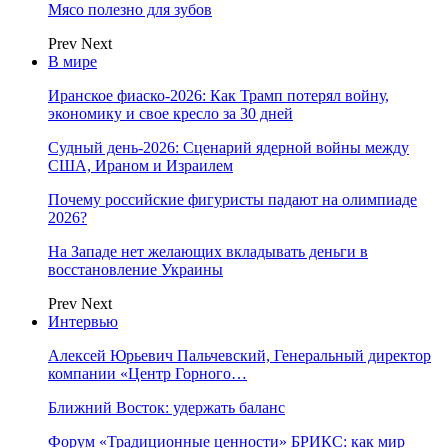
Мясо полезно для зубов
Prev
Next
В мире
Иранское фиаско-2026: Как Трамп потерял войну,
экономику и свое кресло за 30 дней
Судный день-2026: Сценарий ядерной войны между
США, Ираном и Израилем
Почему российские фигуристы падают на олимпиаде
2026?
На Западе нет желающих вкладывать деньги в
восстановление Украины
Prev
Next
Интервью
Алексей Юрьевич Пальчевский, Генеральный директор
компании «Центр Горного…
Ближний Восток: удержать баланс
Форум «Традиционные ценности» БРИКС: как мир