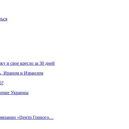
ться
ку и свое кресло за 30 дней
, Ираном и Израилем
6?
ление Украины
компании «Центр Горного…