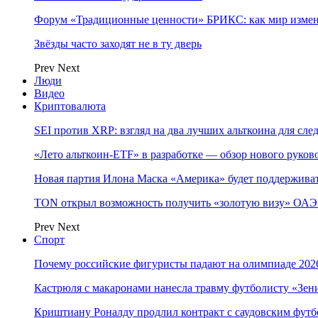
Форум «Традиционные ценности» БРИКС: как мир измен
Звёзды часто заходят не в ту дверь
Prev
Next
Люди
Видео
Криптовалюта
SEI против XRP: взгляд на два лучших альткоина для сл
«Лето альткоин-ETF» в разработке — обзор нового руков
Новая партия Илона Маска «Америка» будет поддержива
TON открыл возможность получить «золотую визу» ОАЭ 
Prev
Next
Спорт
Почему российские фигуристы падают на олимпиаде 202
Кастрюля с макаронами нанесла травму футболисту «Зен
Криштиану Роналду продлил контракт с саудовским фут