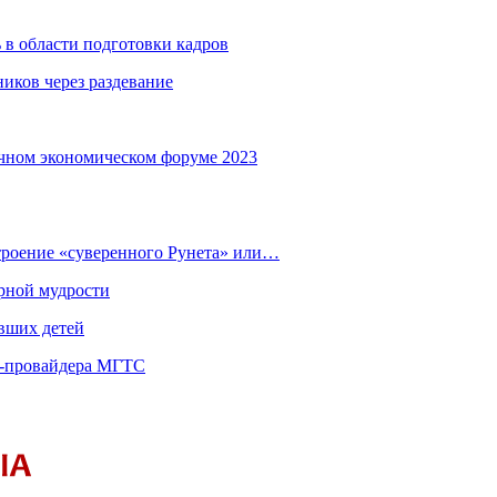
 в области подготовки кадров
иков через раздевание
чном экономическом форуме 2023
строение «суверенного Рунета» или…
рной мудрости
вших детей
т-провайдера МГТС