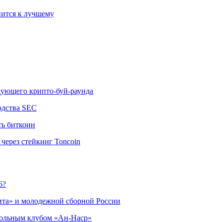
ится к лучшему
едующего крипто-буй-раунда
одства SEC
ть биткоин
через стейкинг Toncoin
6?
ита» и молодежной сборной России
больным клубом «Ан-Наср»