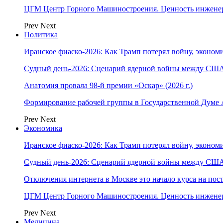
ЦГМ Центр Горного Машиностроения. Ценность инжене
Prev
Next
Политика
Иранское фиаско-2026: Как Трамп потерял войну, экономи
Судный день-2026: Сценарий ядерной войны между США
Анатомия провала 98-й премии «Оскар» (2026 г.)
Формирование рабочей группы в Государственной Думе
Prev
Next
Экономика
Иранское фиаско-2026: Как Трамп потерял войну, экономи
Судный день-2026: Сценарий ядерной войны между США
Отключения интернета в Москве это начало курса на по
ЦГМ Центр Горного Машиностроения. Ценность инжене
Prev
Next
Медицина