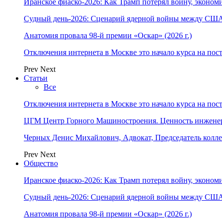
Иранское фиаско-2026: Как Трамп потерял войну, экономи
Судный день-2026: Сценарий ядерной войны между США
Анатомия провала 98-й премии «Оскар» (2026 г.)
Отключения интернета в Москве это начало курса на по
Prev
Next
Статьи
Все
Отключения интернета в Москве это начало курса на по
ЦГМ Центр Горного Машиностроения. Ценность инжене
Черных Денис Михайлович, Адвокат, Председатель колл
Prev
Next
Общество
Иранское фиаско-2026: Как Трамп потерял войну, экономи
Судный день-2026: Сценарий ядерной войны между США
Анатомия провала 98-й премии «Оскар» (2026 г.)