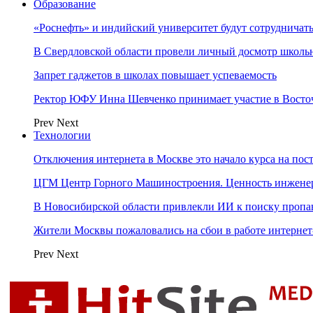
Образование
«Роснефть» и индийский университет будут сотрудничать
В Свердловской области провели личный досмотр школьн
Запрет гаджетов в школах повышает успеваемость
Ректор ЮФУ Инна Шевченко принимает участие в Восто
Prev
Next
Технологии
Отключения интернета в Москве это начало курса на по
ЦГМ Центр Горного Машиностроения. Ценность инжене
В Новосибирской области привлекли ИИ к поиску пропа
Жители Москвы пожаловались на сбои в работе интерне
Prev
Next