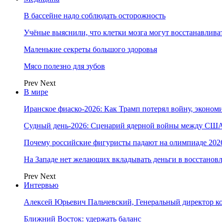
В бассейне надо соблюдать осторожность
Учёные выяснили, что клетки мозга могут восстанавлива
Маленькие секреты большого здоровья
Мясо полезно для зубов
Prev
Next
В мире
Иранское фиаско-2026: Как Трамп потерял войну, экономи
Судный день-2026: Сценарий ядерной войны между США
Почему российские фигуристы падают на олимпиаде 202
На Западе нет желающих вкладывать деньги в восстанов
Prev
Next
Интервью
Алексей Юрьевич Пальчевский, Генеральный директор 
Ближний Восток: удержать баланс