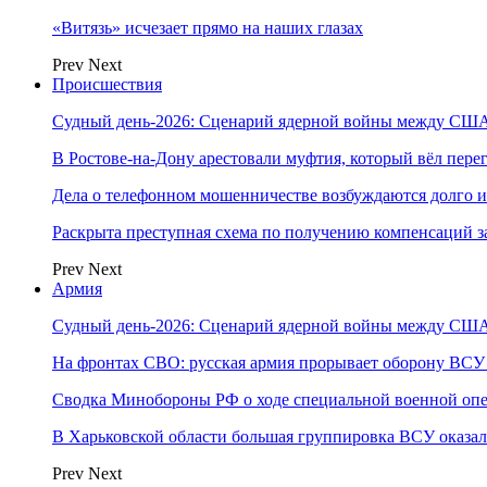
«Витязь» исчезает прямо на наших глазах
Prev
Next
Происшествия
Судный день-2026: Сценарий ядерной войны между США
В Ростове-на-Дону арестовали муфтия, который вёл пер
Дела о телефонном мошенничестве возбуждаются долго и
Раскрыта преступная схема по получению компенсаций 
Prev
Next
Армия
Судный день-2026: Сценарий ядерной войны между США
На фронтах СВО: русская армия прорывает оборону ВСУ
Сводка Минобороны РФ о ходе специальной военной опе
В Харьковской области большая группировка ВСУ оказал
Prev
Next