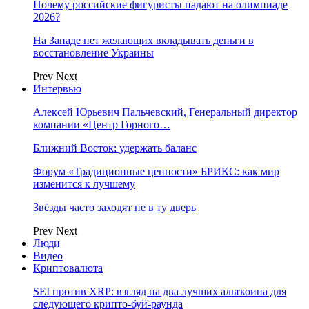
Почему российские фигуристы падают на олимпиаде
2026?
На Западе нет желающих вкладывать деньги в
восстановление Украины
Prev
Next
Интервью
Алексей Юрьевич Пальчевский, Генеральный директор
компании «Центр Горного…
Ближний Восток: удержать баланс
Форум «Традиционные ценности» БРИКС: как мир
изменится к лучшему
Звёзды часто заходят не в ту дверь
Prev
Next
Люди
Видео
Криптовалюта
SEI против XRP: взгляд на два лучших альткоина для
следующего крипто-буй-раунда