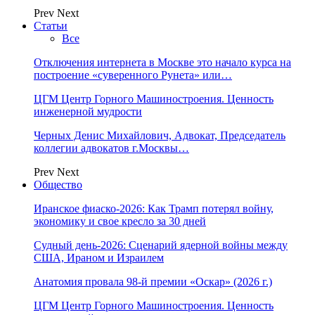
Prev
Next
Статьи
Все
Отключения интернета в Москве это начало курса на
построение «суверенного Рунета» или…
ЦГМ Центр Горного Машиностроения. Ценность
инженерной мудрости
Черных Денис Михайлович, Адвокат, Председатель
коллегии адвокатов г.Москвы…
Prev
Next
Общество
Иранское фиаско-2026: Как Трамп потерял войну,
экономику и свое кресло за 30 дней
Судный день-2026: Сценарий ядерной войны между
США, Ираном и Израилем
Анатомия провала 98-й премии «Оскар» (2026 г.)
ЦГМ Центр Горного Машиностроения. Ценность