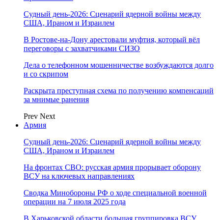
Судный день-2026: Сценарий ядерной войны между
США, Ираном и Израилем
В Ростове-на-Дону арестовали муфтия, который вёл
переговоры с захватчиками СИЗО
Дела о телефонном мошенничестве возбуждаются долго
и со скрипом
Раскрыта преступная схема по получению компенсаций
за мнимые ранения
Prev
Next
Армия
Судный день-2026: Сценарий ядерной войны между
США, Ираном и Израилем
На фронтах СВО: русская армия прорывает оборону
ВСУ на ключевых направлениях
Сводка Минобороны РФ о ходе специальной военной
операции на 7 июля 2025 года
В Харьковской области большая группировка ВСУ