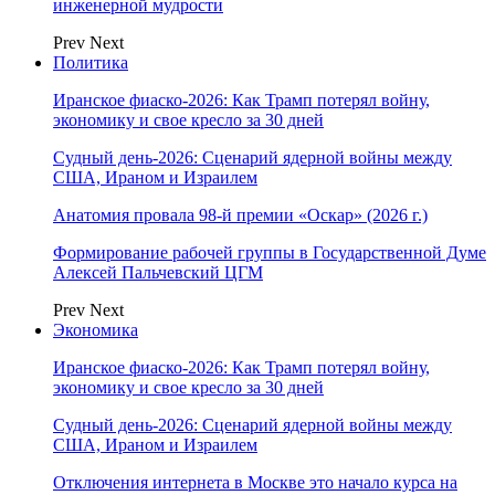
инженерной мудрости
Prev
Next
Политика
Иранское фиаско-2026: Как Трамп потерял войну,
экономику и свое кресло за 30 дней
Судный день-2026: Сценарий ядерной войны между
США, Ираном и Израилем
Анатомия провала 98-й премии «Оскар» (2026 г.)
Формирование рабочей группы в Государственной Думе
Алексей Пальчевский ЦГМ
Prev
Next
Экономика
Иранское фиаско-2026: Как Трамп потерял войну,
экономику и свое кресло за 30 дней
Судный день-2026: Сценарий ядерной войны между
США, Ираном и Израилем
Отключения интернета в Москве это начало курса на