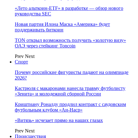
«Лето альткоин-ETF» в разработке — обзор нового
руководства SEC
Новая партия Илона Маска «Америка» будет
поддерживать биткоин
TON открыл возможность получить «золотую визу»
ОАЭ через стейкинг Toncoin
Prev
Next
Спорт
Почему российские фигуристы падают на олимпиаде
2026?
Кастрюля с макаронами нанесла травму футболисту
«Зенита» и молодежной сборной России
Криштиану Роналду продлил контракт с саудовским
футбольным клубом «Ан-Наср»
«Витязь» исчезает прямо на наших глазах
Prev
Next
Происшествия