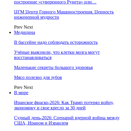
построение «суверенного Рунета» или…
ЦГМ Центр Горного Машиностроения. Ценность
инженерной мудрости
Prev
Next
Медицина
В бассейне надо соблюдать осторожность
Учёные выяснили, что клетки мозга могут
восстанавливаться
Маленькие секреты большого здоровья
Мясо полезно для зубов
Prev
Next
В мире
Иранское фиаско-2026: Как Трамп потерял войну,
экономику и свое кресло за 30 дней
Судный день-2026: Сценарий ядерной войны между
США, Ираном и Израилем