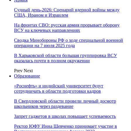
Судный день-2026: Сценарий ядерной войны между
США, Ираном и Израилем
На фронтах СВО: русская армия прорывает оборону
ВСУ на ключевых направлениях
Сводка Минобороны РФ о ходе специальной военной
операции на 7 июля 2025 года
В Харьковской области большая группировка ВСУ
оказалась почти в полном окружении
Prev
Next
Образование
«Роснефть» и индийский университет будут
сотрудничать в области подготовки кадров
В Свердловской области провели личный досмотр
школьников через раздевание
Запрет гаджетов в школах повышает успеваемость
Ректор ЮФУ Инна Шевченко принимает участие в