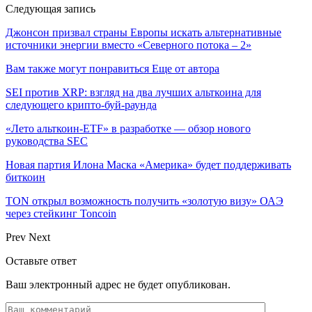
Следующая запись
Джонсон призвал страны Европы искать альтернативные
источники энергии вместо «Северного потока – 2»
Вам также могут понравиться
Еще от автора
SEI против XRP: взгляд на два лучших альткоина для
следующего крипто-буй-раунда
«Лето альткоин-ETF» в разработке — обзор нового
руководства SEC
Новая партия Илона Маска «Америка» будет поддерживать
биткоин
TON открыл возможность получить «золотую визу» ОАЭ
через стейкинг Toncoin
Prev
Next
Оставьте ответ
Ваш электронный адрес не будет опубликован.