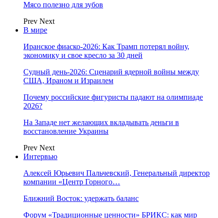
Мясо полезно для зубов
Prev
Next
В мире
Иранское фиаско-2026: Как Трамп потерял войну,
экономику и свое кресло за 30 дней
Судный день-2026: Сценарий ядерной войны между
США, Ираном и Израилем
Почему российские фигуристы падают на олимпиаде
2026?
На Западе нет желающих вкладывать деньги в
восстановление Украины
Prev
Next
Интервью
Алексей Юрьевич Пальчевский, Генеральный директор
компании «Центр Горного…
Ближний Восток: удержать баланс
Форум «Традиционные ценности» БРИКС: как мир