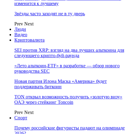
изменится к лучшему
Звёзды часто заходят не в ту дверь
Prev
Next
Люди
Видео
Криптовалюта
SEI против XRP: взгляд на два лучших альткоина для
следующего крипто-буй-раунда
«Лето альткоин-ETF» в разработке — обзор нового
руководства SEC
Новая партия Илона Маска «Америка» будет
поддерживать биткоин
TON открыл возможность получить «золотую визу»
ОАЭ через стейкинг Toncoin
Prev
Next
Спорт
Почему российские фигуристы падают на олимпиаде
2026?