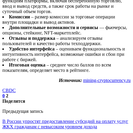
функциям платформы, включая бесперебойную торговлю,
ввод и вывод средств, а также срок работы на рынке и
суточный объем торгов.
Комиссии
– размер комиссии за торговые операции
внутри площадки и вывод активов.
Дополнительные возможности и сервисы
— фьючерсы,
опционы, стейкинг, NFT-маркетплейс.
Отзывы и поддержка
– анализируем отзывы
пользователей и качество работы техподдержки.
Удобство интерфейса
– оцениваем функциональность и
интуитивность интерфейса, возможные ошибки и сбои при
работе с биржей.
Итоговая оценка
– среднее число баллов по всем
показателям, определяет место в рейтинге.
Источник:
mining-cryptocurrency.ru
CBDC
0
2
Поделится
Предыдущая запись
В России упростят предоставление субсидий на оплату услуг
ЖКХ гражданам с невысоким уровнем дохода