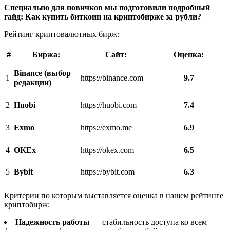
Специально для новичков мы подготовили подробный
гайд: Как купить биткоин на криптобирже за рубли?
Рейтинг криптовалютных бирж:
#
Биржа:
Cайт:
Оценка:
Binance (выбор
1
https://binance.com
9.7
редакции)
2
Huobi
https://huobi.com
7.4
3
Exmo
https://exmo.me
6.9
4
OKEx
https://okex.com
6.5
5
Bybit
https://bybit.com
6.3
Критерии по которым выставляется оценка в нашем рейтинге
криптобирж:
Надежность работы
— стабильность доступа ко всем