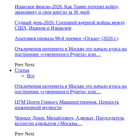
Иранское фиаско-2026: Как Трамп потерял войну,
экономику и свое кресло за 30 дней
Судный день-2026: Сценарий ядерной войны между
США, Ираном и Израилем
Анатомия провала 98-й премии «Оскар» (2026 г.)
Отключения интернета в Москве это начало курса на
построение «суверенного Рунета» или…
Prev
Next
Статьи
Все
Отключения интернета в Москве это начало курса на
построение «суверенного Рунета» или…
ЦГМ Центр Горного Машиностроения. Ценность
инженерной мудрости
Черных Денис Михайлович, Адвокат, Председатель
коллегии адвокатов г.Москвы…
Prev
Next