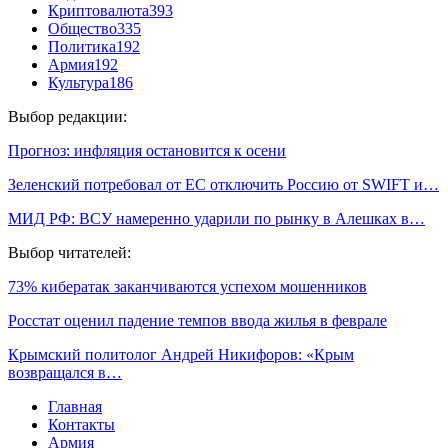
Криптовалюта
393
Общество
335
Политика
192
Армия
192
Культура
186
Выбор редакции:
Прогноз: инфляция остановится к осени
Зеленский потребовал от ЕС отключить Россию от SWIFT и…
МИД РФ: ВСУ намеренно ударили по рынку в Алешках в…
Выбор читателей:
73% кибератак заканчиваются успехом мошенников
Росстат оценил падение темпов ввода жилья в феврале
Крымский политолог Андрей Никифоров: «Крым
возвращался в…
Главная
Контакты
Армия