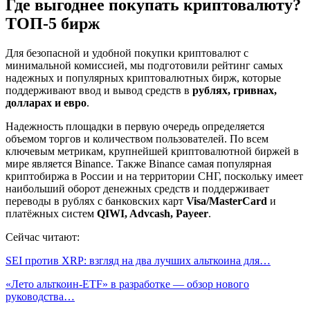
Где выгоднее покупать криптовалюту?
ТОП-5 бирж
Для безопасной и удобной покупки криптовалют с
минимальной комиссией, мы подготовили рейтинг самых
надежных и популярных криптовалютных бирж, которые
поддерживают ввод и вывод средств в
рублях, гривнах,
долларах и евро
.
Надежность площадки в первую очередь определяется
объемом торгов и количеством пользователей. По всем
ключевым метрикам, крупнейшей криптовалютной биржей в
мире является Binance. Также Binance самая популярная
криптобиржа в России и на территории СНГ, поскольку имеет
наибольший оборот денежных средств и поддерживает
переводы в рублях с банковских карт
Visa/MasterCard
и
платёжных систем
QIWI, Advcash, Payeer
.
Сейчас читают:
SEI против XRP: взгляд на два лучших альткоина для…
«Лето альткоин-ETF» в разработке — обзор нового
руководства…