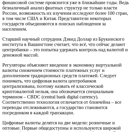
финансовой системе прояснится уже в ближайшие годы. Ведь
безналичный анализ фиатных структур не только власти
России, возможность их изучения исследуют более 100 стран,
в том числе США и Китая. Представители некоторых
государств объединяются в поисках наблюдения за
населением.
Старший научный сотрудник Дэвид Доллар из Брукинского
института в Вашингтоне считает, что всё, что сейчас делают
центробанки – это попытка удержать контроль над валютой и
денежной массой.
Регуляторы объясняют введение в экономику виртуальной
валюты снижением стоимости платежных услуг и
дополнением традиционных средств платежей. Следует
понимать, что цифровая валюта центробанков
централизована, поэтому назвать её классической
криптовалютой нельзя, она обозначается специальным
термином – CBDC (сentral bank digital currency).
Соответственно технология отличается от блокчейна – все
переводы отслеживаются, а государство становится
посредником в каждой транзакции.
Цифровые валюты делятся на две модели: розничные и
оптовые. Первые общедоступны и используются широкой