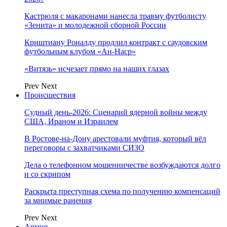
Кастрюля с макаронами нанесла травму футболисту
«Зенита» и молодежной сборной России
Криштиану Роналду продлил контракт с саудовским
футбольным клубом «Ан-Наср»
«Витязь» исчезает прямо на наших глазах
Prev
Next
Происшествия
Судный день-2026: Сценарий ядерной войны между
США, Ираном и Израилем
В Ростове-на-Дону арестовали муфтия, который вёл
переговоры с захватчиками СИЗО
Дела о телефонном мошенничестве возбуждаются долго
и со скрипом
Раскрыта преступная схема по получению компенсаций
за мнимые ранения
Prev
Next
Армия