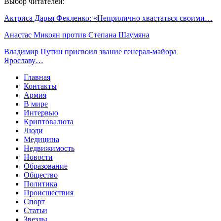
Выбор читателей:
Актриса Дарья Фекленко: «Неприлично хвастаться своими…
Анастас Микоян против Степана Шаумяна
Владимир Путин присвоил звание генерал-майора
Ярославу…
Главная
Контакты
Армия
В мире
Интервью
Криптовалюта
Люди
Медицина
Недвижимость
Новости
Образование
Общество
Политика
Происшествия
Спорт
Статьи
Звезды