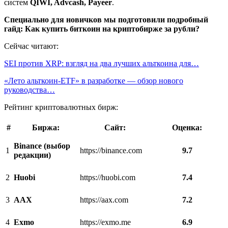
систем
QIWI, Advcash, Payeer
.
Специально для новичков мы подготовили подробный
гайд: Как купить биткоин на криптобирже за рубли?
Сейчас читают:
SEI против XRP: взгляд на два лучших альткоина для…
«Лето альткоин-ETF» в разработке — обзор нового
руководства…
Рейтинг криптовалютных бирж:
#
Биржа:
Cайт:
Оценка:
Binance (выбор
1
https://binance.com
9.7
редакции)
2
Huobi
https://huobi.com
7.4
3
AAX
https://aax.com
7.2
4
Exmo
https://exmo.me
6.9