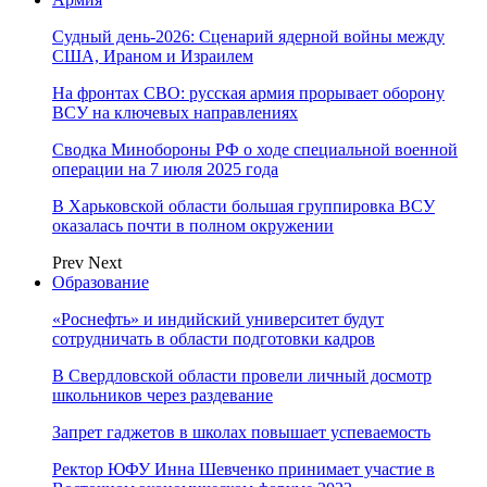
Судный день-2026: Сценарий ядерной войны между
США, Ираном и Израилем
На фронтах СВО: русская армия прорывает оборону
ВСУ на ключевых направлениях
Сводка Минобороны РФ о ходе специальной военной
операции на 7 июля 2025 года
В Харьковской области большая группировка ВСУ
оказалась почти в полном окружении
Prev
Next
Образование
«Роснефть» и индийский университет будут
сотрудничать в области подготовки кадров
В Свердловской области провели личный досмотр
школьников через раздевание
Запрет гаджетов в школах повышает успеваемость
Ректор ЮФУ Инна Шевченко принимает участие в