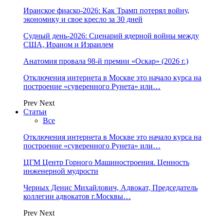
Иранское фиаско-2026: Как Трамп потерял войну,
экономику и свое кресло за 30 дней
Судный день-2026: Сценарий ядерной войны между
США, Ираном и Израилем
Анатомия провала 98-й премии «Оскар» (2026 г.)
Отключения интернета в Москве это начало курса на
построение «суверенного Рунета» или…
Prev
Next
Статьи
Все
Отключения интернета в Москве это начало курса на
построение «суверенного Рунета» или…
ЦГМ Центр Горного Машиностроения. Ценность
инженерной мудрости
Черных Денис Михайлович, Адвокат, Председатель
коллегии адвокатов г.Москвы…
Prev
Next