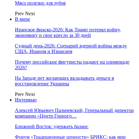
Мясо полезно для зубов
Prev
Next
В мире
Иранское фиаско-2026: Как Трамп потерял войну,
экономику и свое кресло за 30 дней
Судный день-2026: Сценарий ядерной войны между
США, Ираном и Израилем
Почему российские фигуристы падают на олимпиаде
2026?
На Западе нет желающих вкладывать деньги в
восстановление Украины
Prev
Next
Интервью
Алексей Юрьевич Пальчевский, Генеральный директор
компании «Центр Горного…
Ближний Восток: удержать баланс
Форум «Традиционные ценности» БРИКС: как мир