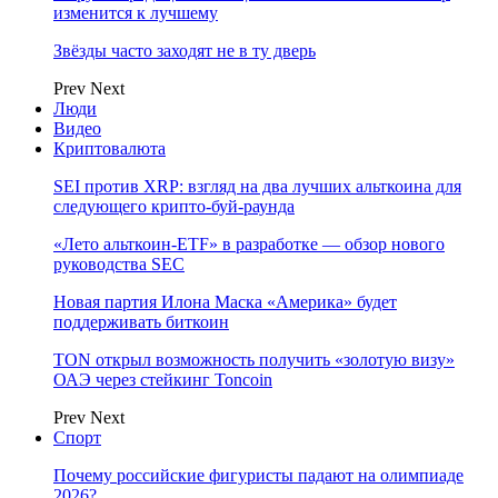
изменится к лучшему
Звёзды часто заходят не в ту дверь
Prev
Next
Люди
Видео
Криптовалюта
SEI против XRP: взгляд на два лучших альткоина для
следующего крипто-буй-раунда
«Лето альткоин-ETF» в разработке — обзор нового
руководства SEC
Новая партия Илона Маска «Америка» будет
поддерживать биткоин
TON открыл возможность получить «золотую визу»
ОАЭ через стейкинг Toncoin
Prev
Next
Спорт
Почему российские фигуристы падают на олимпиаде
2026?