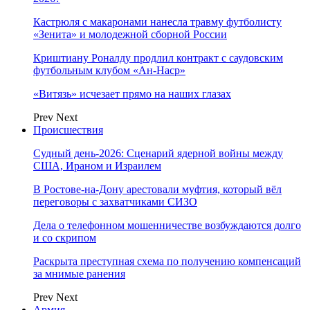
Кастрюля с макаронами нанесла травму футболисту
«Зенита» и молодежной сборной России
Криштиану Роналду продлил контракт с саудовским
футбольным клубом «Ан-Наср»
«Витязь» исчезает прямо на наших глазах
Prev
Next
Происшествия
Судный день-2026: Сценарий ядерной войны между
США, Ираном и Израилем
В Ростове-на-Дону арестовали муфтия, который вёл
переговоры с захватчиками СИЗО
Дела о телефонном мошенничестве возбуждаются долго
и со скрипом
Раскрыта преступная схема по получению компенсаций
за мнимые ранения
Prev
Next
Армия