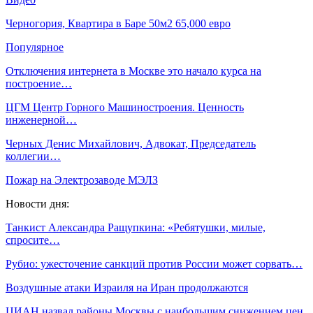
Черногория, Квартира в Баре 50м2 65,000 евро
Популярное
Отключения интернета в Москве это начало курса на
построение…
ЦГМ Центр Горного Машиностроения. Ценность
инженерной…
Черных Денис Михайлович, Адвокат, Председатель
коллегии…
Пожар на Электрозаводе МЭЛЗ
Новости дня:
Танкист Александра Ращупкина: «Ребятушки, милые,
спросите…
Рубио: ужесточение санкций против России может сорвать…
Воздушные атаки Израиля на Иран продолжаются
ЦИАН назвал районы Москвы с наибольшим снижением цен