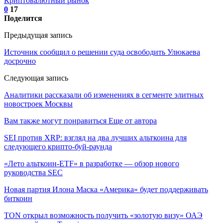
Криптовалютный рынок
0
17
Поделится
Предыдущая запись
Источник сообщил о решении суда освободить Улюкаева
досрочно
Следующая запись
Аналитики рассказали об изменениях в сегменте элитных
новостроек Москвы
Вам также могут понравиться
Еще от автора
SEI против XRP: взгляд на два лучших альткоина для
следующего крипто-буй-раунда
«Лето альткоин-ETF» в разработке — обзор нового
руководства SEC
Новая партия Илона Маска «Америка» будет поддерживать
биткоин
TON открыл возможность получить «золотую визу» ОАЭ