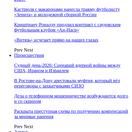
Кастрюля с макаронами нанесла травму футболисту
«Зенита» и молодежной сборной России
Криштиану Роналду продлил контракт с саудовским
футбольным клубом «Ан-Наср»
«Витязь» исчезает прямо на наших глазах
Prev
Next
Происшествия
Судный день-2026: Сценарий ядерной войны между
США, Ираном и Израилем
В Ростове-на-Дону арестовали муфтия, который вёл
переговоры с захватчиками СИЗО
Дела о телефонном мошенничестве возбуждаются долго
и со скрипом
Раскрыта преступная схема по получению компенсаций
за мнимые ранения
Prev
Next
Армия