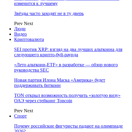
изменится к лучшему
Звёзды часто заходят не в ту дверь
Prev
Next
Люди
Видео
Криптовалюта
SEI против XRP: взгляд на два лучших альткоина для
следующего крипто-буй-раунда
«Лето альткоин-ETF» в разработке — обзор нового
руководства SEC
Новая партия Илона Маска «Америка» будет
поддерживать биткоин
TON открыл возможность получить «золотую визу»
ОАЭ через стейкинг Toncoin
Prev
Next
Спорт
Почему российские фигуристы падают на олимпиаде
2026?