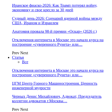
Иранское фиаско-2026: Как Трамп потерял войну,
экономику и свое кресло за 30 дней
Судный день-2026: Сценарий ядерной войны между
США, Ираном и Израилем
Анатомия провала 98-й премии «Оскар» (2026 г.)
Отключения интернета в Москве это начало курса на
построение «суверенного Рунета» или…
Prev
Next
Статьи
Все
Отключения интернета в Москве это начало курса на
построение «суверенного Рунета» или…
ЦГМ Центр Горного Машиностроения. Ценность
инженерной мудрости
Черных Денис Михайлович, Адвокат, Председатель
коллегии адвокатов г.Москвы…
Prev
Next