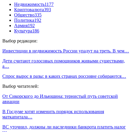
Недвижимость
1177
Криптовалюта
393
Общество
335
Политика
192
Армия
192
Культура
186
Выбор редакции:
Инвестиции в недвижимость России упадут на треть. В чем…
Дети считают голосовых помощников живыми существами,
а…
Спрос вырос в разы: в каких странах россияне собираются…
Выбор читателей:
От Сикорского до Ильюшина: тернистый путь советской
авиации
В Госдуме хотят изменить порядок использования
маткапитала…
ВС уточнил, должны ли наследники банкрота платить налог