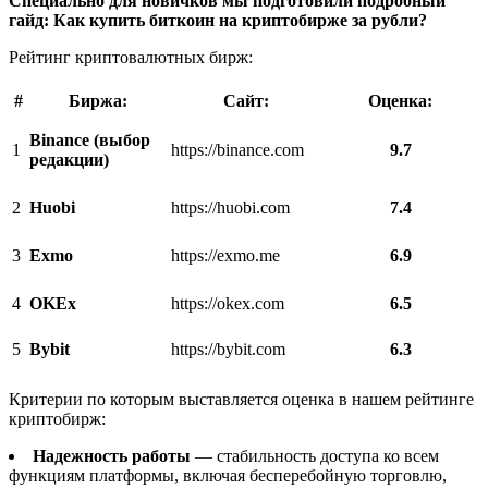
Специально для новичков мы подготовили подробный
гайд: Как купить биткоин на криптобирже за рубли?
Рейтинг криптовалютных бирж:
#
Биржа:
Cайт:
Оценка:
Binance (выбор
1
https://binance.com
9.7
редакции)
2
Huobi
https://huobi.com
7.4
3
Exmo
https://exmo.me
6.9
4
OKEx
https://okex.com
6.5
5
Bybit
https://bybit.com
6.3
Критерии по которым выставляется оценка в нашем рейтинге
криптобирж:
Надежность работы
— стабильность доступа ко всем
функциям платформы, включая бесперебойную торговлю,