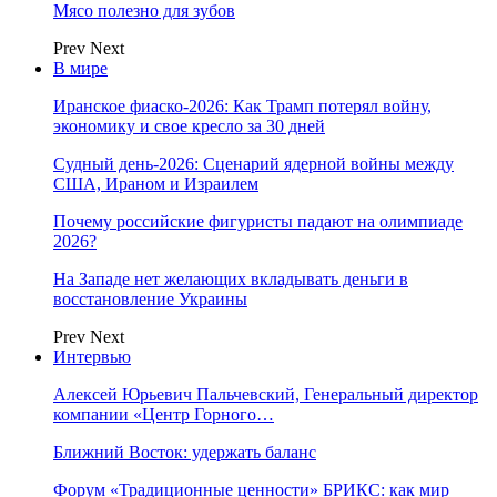
Мясо полезно для зубов
Prev
Next
В мире
Иранское фиаско-2026: Как Трамп потерял войну,
экономику и свое кресло за 30 дней
Судный день-2026: Сценарий ядерной войны между
США, Ираном и Израилем
Почему российские фигуристы падают на олимпиаде
2026?
На Западе нет желающих вкладывать деньги в
восстановление Украины
Prev
Next
Интервью
Алексей Юрьевич Пальчевский, Генеральный директор
компании «Центр Горного…
Ближний Восток: удержать баланс
Форум «Традиционные ценности» БРИКС: как мир