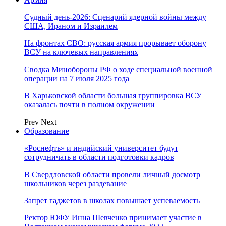
Судный день-2026: Сценарий ядерной войны между
США, Ираном и Израилем
На фронтах СВО: русская армия прорывает оборону
ВСУ на ключевых направлениях
Сводка Минобороны РФ о ходе специальной военной
операции на 7 июля 2025 года
В Харьковской области большая группировка ВСУ
оказалась почти в полном окружении
Prev
Next
Образование
«Роснефть» и индийский университет будут
сотрудничать в области подготовки кадров
В Свердловской области провели личный досмотр
школьников через раздевание
Запрет гаджетов в школах повышает успеваемость
Ректор ЮФУ Инна Шевченко принимает участие в