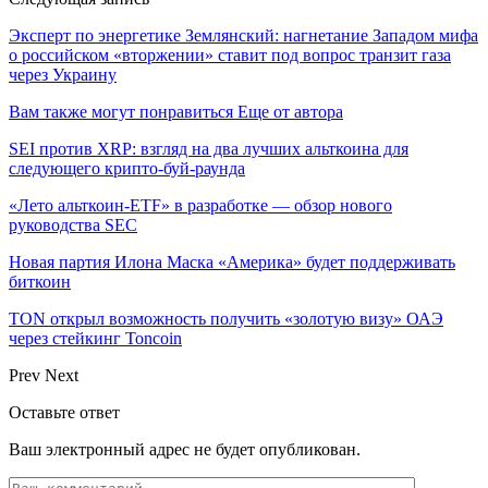
Эксперт по энергетике Землянский: нагнетание Западом мифа
о российском «вторжении» ставит под вопрос транзит газа
через Украину
Вам также могут понравиться
Еще от автора
SEI против XRP: взгляд на два лучших альткоина для
следующего крипто-буй-раунда
«Лето альткоин-ETF» в разработке — обзор нового
руководства SEC
Новая партия Илона Маска «Америка» будет поддерживать
биткоин
TON открыл возможность получить «золотую визу» ОАЭ
через стейкинг Toncoin
Prev
Next
Оставьте ответ
Ваш электронный адрес не будет опубликован.