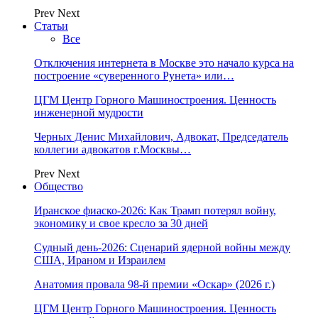
Prev
Next
Статьи
Все
Отключения интернета в Москве это начало курса на
построение «суверенного Рунета» или…
ЦГМ Центр Горного Машиностроения. Ценность
инженерной мудрости
Черных Денис Михайлович, Адвокат, Председатель
коллегии адвокатов г.Москвы…
Prev
Next
Общество
Иранское фиаско-2026: Как Трамп потерял войну,
экономику и свое кресло за 30 дней
Судный день-2026: Сценарий ядерной войны между
США, Ираном и Израилем
Анатомия провала 98-й премии «Оскар» (2026 г.)
ЦГМ Центр Горного Машиностроения. Ценность