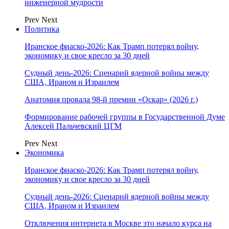
инженерной мудрости
Prev
Next
Политика
Иранское фиаско-2026: Как Трамп потерял войну,
экономику и свое кресло за 30 дней
Судный день-2026: Сценарий ядерной войны между
США, Ираном и Израилем
Анатомия провала 98-й премии «Оскар» (2026 г.)
Формирование рабочей группы в Государственной Думе
Алексей Пальчевский ЦГМ
Prev
Next
Экономика
Иранское фиаско-2026: Как Трамп потерял войну,
экономику и свое кресло за 30 дней
Судный день-2026: Сценарий ядерной войны между
США, Ираном и Израилем
Отключения интернета в Москве это начало курса на