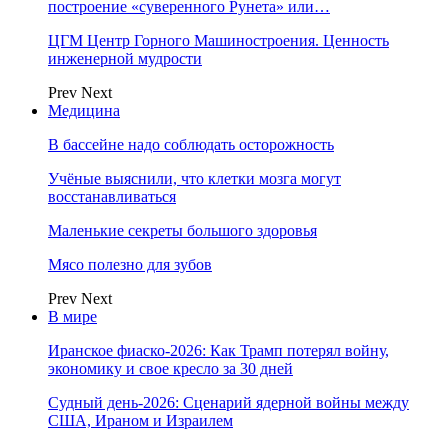
построение «суверенного Рунета» или…
ЦГМ Центр Горного Машиностроения. Ценность
инженерной мудрости
Prev
Next
Медицина
В бассейне надо соблюдать осторожность
Учёные выяснили, что клетки мозга могут
восстанавливаться
Маленькие секреты большого здоровья
Мясо полезно для зубов
Prev
Next
В мире
Иранское фиаско-2026: Как Трамп потерял войну,
экономику и свое кресло за 30 дней
Судный день-2026: Сценарий ядерной войны между
США, Ираном и Израилем