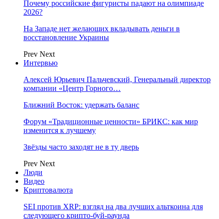
Почему российские фигуристы падают на олимпиаде
2026?
На Западе нет желающих вкладывать деньги в
восстановление Украины
Prev
Next
Интервью
Алексей Юрьевич Пальчевский, Генеральный директор
компании «Центр Горного…
Ближний Восток: удержать баланс
Форум «Традиционные ценности» БРИКС: как мир
изменится к лучшему
Звёзды часто заходят не в ту дверь
Prev
Next
Люди
Видео
Криптовалюта
SEI против XRP: взгляд на два лучших альткоина для
следующего крипто-буй-раунда