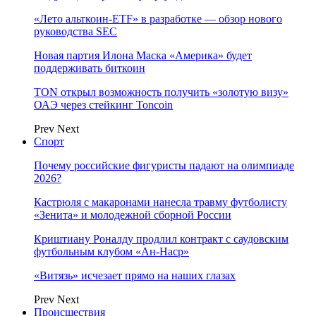
«Лето альткоин-ETF» в разработке — обзор нового
руководства SEC
Новая партия Илона Маска «Америка» будет
поддерживать биткоин
TON открыл возможность получить «золотую визу»
ОАЭ через стейкинг Toncoin
Prev
Next
Спорт
Почему российские фигуристы падают на олимпиаде
2026?
Кастрюля с макаронами нанесла травму футболисту
«Зенита» и молодежной сборной России
Криштиану Роналду продлил контракт с саудовским
футбольным клубом «Ан-Наср»
«Витязь» исчезает прямо на наших глазах
Prev
Next
Происшествия