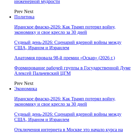
инженерной мудрости
Prev
Next
Политика
Иранское фиаско-2026: Как Трамп потерял войну,
экономику и свое кресло за 30 дней
Судный день-2026: Сценарий ядерной войны между
США, Ираном и Израилем
Анатомия провала 98-й премии «Оскар» (2026 г.)
Формирование рабочей группы в Государственной Думе
Алексей Пальчевский ЦГМ
Prev
Next
Экономика
Иранское фиаско-2026: Как Трамп потерял войну,
экономику и свое кресло за 30 дней
Судный день-2026: Сценарий ядерной войны между
США, Ираном и Израилем
Отключения интернета в Москве это начало курса на