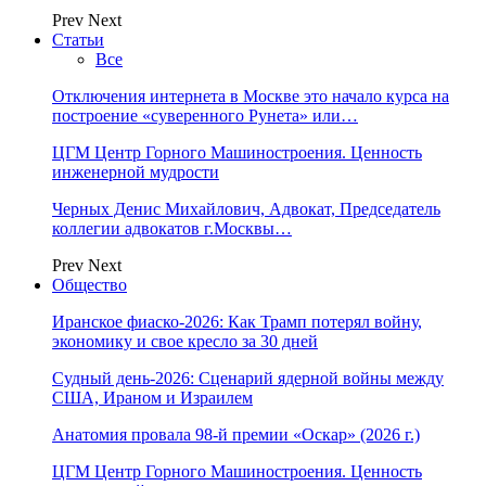
Prev
Next
Статьи
Все
Отключения интернета в Москве это начало курса на
построение «суверенного Рунета» или…
ЦГМ Центр Горного Машиностроения. Ценность
инженерной мудрости
Черных Денис Михайлович, Адвокат, Председатель
коллегии адвокатов г.Москвы…
Prev
Next
Общество
Иранское фиаско-2026: Как Трамп потерял войну,
экономику и свое кресло за 30 дней
Судный день-2026: Сценарий ядерной войны между
США, Ираном и Израилем
Анатомия провала 98-й премии «Оскар» (2026 г.)
ЦГМ Центр Горного Машиностроения. Ценность