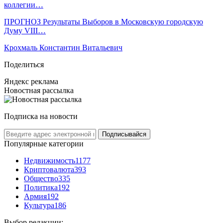
коллегии…
ПРОГНОЗ Результаты Выборов в Московскую городскую
Думу VIII…
Крохмаль Константин Витальевич
Поделиться
Яндекс реклама
Новостная рассылка
Подписка на новости
Подписывайся
Популярные категории
Недвижимость
1177
Криптовалюта
393
Общество
335
Политика
192
Армия
192
Культура
186
Выбор редакции: