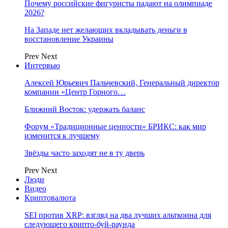
Почему российские фигуристы падают на олимпиаде
2026?
На Западе нет желающих вкладывать деньги в
восстановление Украины
Prev
Next
Интервью
Алексей Юрьевич Пальчевский, Генеральный директор
компании «Центр Горного…
Ближний Восток: удержать баланс
Форум «Традиционные ценности» БРИКС: как мир
изменится к лучшему
Звёзды часто заходят не в ту дверь
Prev
Next
Люди
Видео
Криптовалюта
SEI против XRP: взгляд на два лучших альткоина для
следующего крипто-буй-раунда