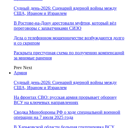
Судный день-2026: Сценарий ядерной войны между
США, Ираном и Израилем
В Ростове-на-Дону арестовали муфтия, который вёл
переговоры с захватчиками СИЗО
Дела о телефонном мошенничестве возбуждаются долго
и со скрипом
Раскрыта преступная схема по получению компенсаций
за мнимые ранения
Prev
Next
Армия
Судный день-2026: Сценарий ядерной войны между
США, Ираном и Израилем
На фронтах СВО: русская армия прорывает оборону
ВСУ на ключевых направлениях
Сводка Минобороны РФ о ходе специальной военной
операции на 7 июля 2025 года
В Харьковской области большая группировка ВСУ