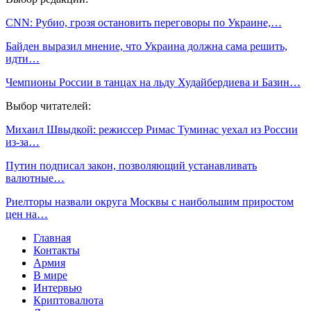
CNN: Рубио, грозя остановить переговоры по Украине,…
Байден выразил мнение, что Украина должна сама решить,
идти…
Чемпионы России в танцах на льду Худайбердиева и Базин…
Выбор читателей:
Михаил Швыдкой: режиссер Римас Туминас уехал из России
из-за…
Путин подписал закон, позволяющий устанавливать
валютные…
Риелторы назвали округа Москвы с наибольшим приростом
цен на…
Главная
Контакты
Армия
В мире
Интервью
Криптовалюта