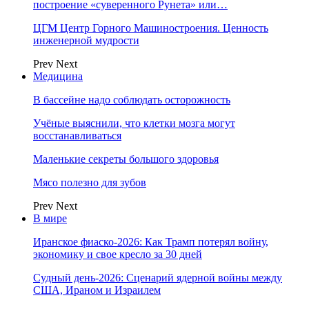
построение «суверенного Рунета» или…
ЦГМ Центр Горного Машиностроения. Ценность
инженерной мудрости
Prev
Next
Медицина
В бассейне надо соблюдать осторожность
Учёные выяснили, что клетки мозга могут
восстанавливаться
Маленькие секреты большого здоровья
Мясо полезно для зубов
Prev
Next
В мире
Иранское фиаско-2026: Как Трамп потерял войну,
экономику и свое кресло за 30 дней
Судный день-2026: Сценарий ядерной войны между
США, Ираном и Израилем