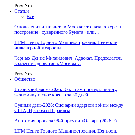
Prev
Next
Статьи
Все
Отключения интернета в Москве это начало курса на
построение «суверенного Рунета» или…
ЦГМ Центр Горного Машиностроения. Ценность
инженерной мудрости
Черных Денис Михайлович, Адвокат, Председатель
коллегии адвокатов г.Москвы…
Prev
Next
Общество
Иранское фиаско-2026: Как Трамп потерял войну,
экономику и свое кресло за 30 дней
Судный день-2026: Сценарий ядерной войны между
США, Ираном и Израилем
Анатомия провала 98-й премии «Оскар» (2026 г.)
ЦГМ Центр Горного Машиностроения. Ценность