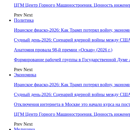
ЦГМ Центр Горного Машиностроения. Ценность инжене
Prev
Next
Политика
Иранское фиаско-2026: Как Трамп потерял войну, экономи
Судный день-2026: Сценарий ядерной войны между США
Анатомия провала 98-й премии «Оскар» (2026 г.)
Формирование рабочей группы в Государственной Думе
Prev
Next
Экономика
Иранское фиаско-2026: Как Трамп потерял войну, экономи
Судный день-2026: Сценарий ядерной войны между США
Отключения интернета в Москве это начало курса на по
ЦГМ Центр Горного Машиностроения. Ценность инжене
Prev
Next
Медицина