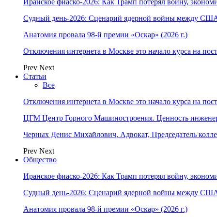
Иранское фиаско-2026: Как Трамп потерял войну, экономи
Судный день-2026: Сценарий ядерной войны между США
Анатомия провала 98-й премии «Оскар» (2026 г.)
Отключения интернета в Москве это начало курса на по
Prev
Next
Статьи
Все
Отключения интернета в Москве это начало курса на по
ЦГМ Центр Горного Машиностроения. Ценность инжене
Черных Денис Михайлович, Адвокат, Председатель колл
Prev
Next
Общество
Иранское фиаско-2026: Как Трамп потерял войну, экономи
Судный день-2026: Сценарий ядерной войны между США
Анатомия провала 98-й премии «Оскар» (2026 г.)