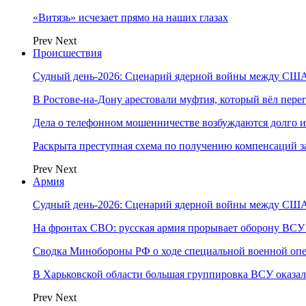
«Витязь» исчезает прямо на наших глазах
Prev
Next
Происшествия
Судный день-2026: Сценарий ядерной войны между США
В Ростове-на-Дону арестовали муфтия, который вёл пер
Дела о телефонном мошенничестве возбуждаются долго и
Раскрыта преступная схема по получению компенсаций 
Prev
Next
Армия
Судный день-2026: Сценарий ядерной войны между США
На фронтах СВО: русская армия прорывает оборону ВСУ
Сводка Минобороны РФ о ходе специальной военной опе
В Харьковской области большая группировка ВСУ оказал
Prev
Next