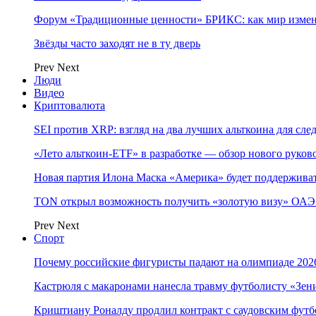
Форум «Традиционные ценности» БРИКС: как мир измен
Звёзды часто заходят не в ту дверь
Prev
Next
Люди
Видео
Криптовалюта
SEI против XRP: взгляд на два лучших альткоина для сл
«Лето альткоин-ETF» в разработке — обзор нового руков
Новая партия Илона Маска «Америка» будет поддержива
TON открыл возможность получить «золотую визу» ОАЭ 
Prev
Next
Спорт
Почему российские фигуристы падают на олимпиаде 202
Кастрюля с макаронами нанесла травму футболисту «Зен
Криштиану Роналду продлил контракт с саудовским фут