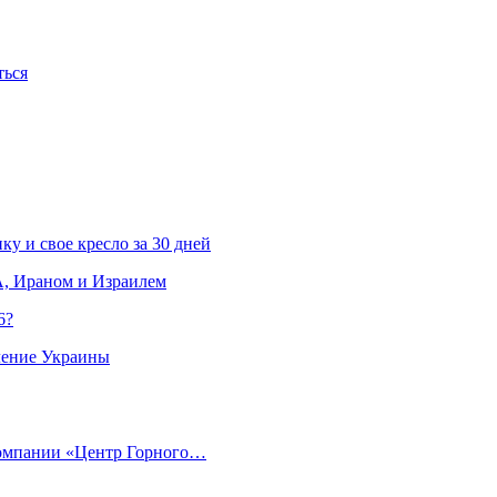
ться
ку и свое кресло за 30 дней
, Ираном и Израилем
6?
ление Украины
компании «Центр Горного…