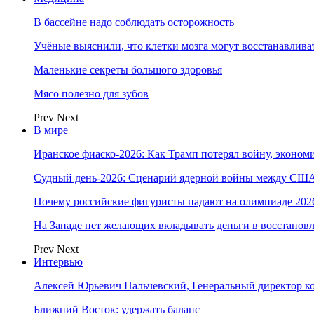
В бассейне надо соблюдать осторожность
Учёные выяснили, что клетки мозга могут восстанавлива
Маленькие секреты большого здоровья
Мясо полезно для зубов
Prev
Next
В мире
Иранское фиаско-2026: Как Трамп потерял войну, экономи
Судный день-2026: Сценарий ядерной войны между США
Почему российские фигуристы падают на олимпиаде 202
На Западе нет желающих вкладывать деньги в восстанов
Prev
Next
Интервью
Алексей Юрьевич Пальчевский, Генеральный директор 
Ближний Восток: удержать баланс