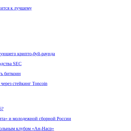
ится к лучшему
едующего крипто-буй-раунда
одства SEC
ть биткоин
через стейкинг Toncoin
6?
ита» и молодежной сборной России
больным клубом «Ан-Наср»