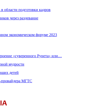
 в области подготовки кадров
иков через раздевание
чном экономическом форуме 2023
строение «суверенного Рунета» или…
рной мудрости
вших детей
т-провайдера МГТС