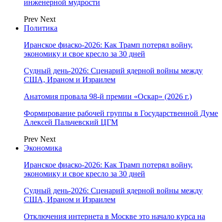
инженерной мудрости
Prev
Next
Политика
Иранское фиаско-2026: Как Трамп потерял войну,
экономику и свое кресло за 30 дней
Судный день-2026: Сценарий ядерной войны между
США, Ираном и Израилем
Анатомия провала 98-й премии «Оскар» (2026 г.)
Формирование рабочей группы в Государственной Думе
Алексей Пальчевский ЦГМ
Prev
Next
Экономика
Иранское фиаско-2026: Как Трамп потерял войну,
экономику и свое кресло за 30 дней
Судный день-2026: Сценарий ядерной войны между
США, Ираном и Израилем
Отключения интернета в Москве это начало курса на