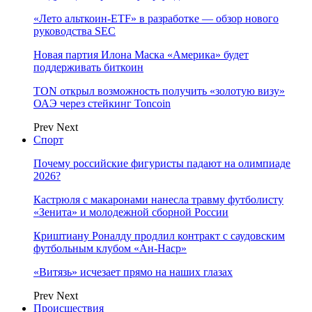
«Лето альткоин-ETF» в разработке — обзор нового
руководства SEC
Новая партия Илона Маска «Америка» будет
поддерживать биткоин
TON открыл возможность получить «золотую визу»
ОАЭ через стейкинг Toncoin
Prev
Next
Спорт
Почему российские фигуристы падают на олимпиаде
2026?
Кастрюля с макаронами нанесла травму футболисту
«Зенита» и молодежной сборной России
Криштиану Роналду продлил контракт с саудовским
футбольным клубом «Ан-Наср»
«Витязь» исчезает прямо на наших глазах
Prev
Next
Происшествия