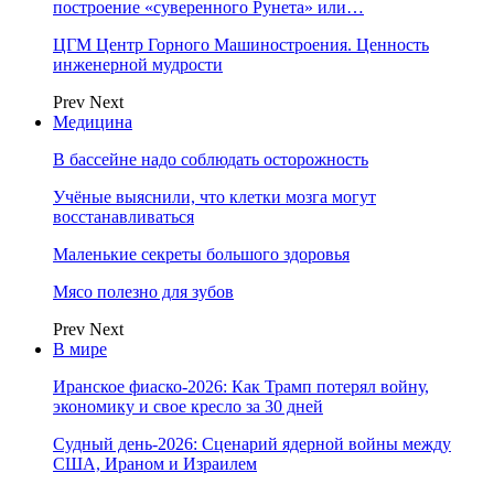
построение «суверенного Рунета» или…
ЦГМ Центр Горного Машиностроения. Ценность
инженерной мудрости
Prev
Next
Медицина
В бассейне надо соблюдать осторожность
Учёные выяснили, что клетки мозга могут
восстанавливаться
Маленькие секреты большого здоровья
Мясо полезно для зубов
Prev
Next
В мире
Иранское фиаско-2026: Как Трамп потерял войну,
экономику и свое кресло за 30 дней
Судный день-2026: Сценарий ядерной войны между
США, Ираном и Израилем