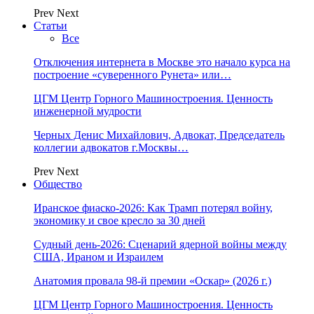
Prev
Next
Статьи
Все
Отключения интернета в Москве это начало курса на
построение «суверенного Рунета» или…
ЦГМ Центр Горного Машиностроения. Ценность
инженерной мудрости
Черных Денис Михайлович, Адвокат, Председатель
коллегии адвокатов г.Москвы…
Prev
Next
Общество
Иранское фиаско-2026: Как Трамп потерял войну,
экономику и свое кресло за 30 дней
Судный день-2026: Сценарий ядерной войны между
США, Ираном и Израилем
Анатомия провала 98-й премии «Оскар» (2026 г.)
ЦГМ Центр Горного Машиностроения. Ценность