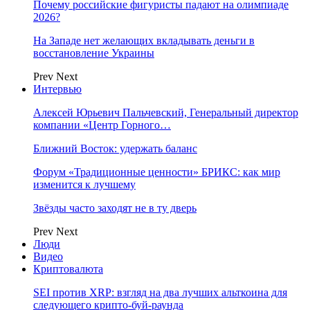
Почему российские фигуристы падают на олимпиаде
2026?
На Западе нет желающих вкладывать деньги в
восстановление Украины
Prev
Next
Интервью
Алексей Юрьевич Пальчевский, Генеральный директор
компании «Центр Горного…
Ближний Восток: удержать баланс
Форум «Традиционные ценности» БРИКС: как мир
изменится к лучшему
Звёзды часто заходят не в ту дверь
Prev
Next
Люди
Видео
Криптовалюта
SEI против XRP: взгляд на два лучших альткоина для
следующего крипто-буй-раунда