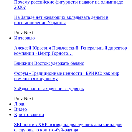
Почему российские фигуристы падают на олимпиаде
2026?
На Западе нет желающих вкладывать деньги в
восстановление Украины
Prev
Next
Интервью
Алексей Юрьевич Пальчевский, Генеральный директор
компании «Центр Горного…
Ближний Восток: удержать баланс
Форум «Традиционные ценности» БРИКС: как мир
изменится к лучшему
Звёзды часто заходят не в ту дверь
Prev
Next
Люди
Видео
Криптовалюта
SEI против XRP: взгляд на два лучших альткоина для
следующего крипто-буй-раунда