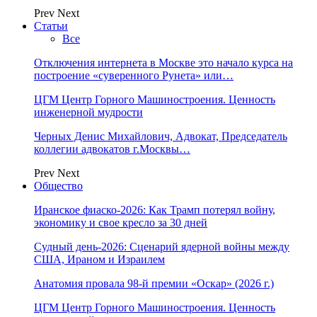
Prev
Next
Статьи
Все
Отключения интернета в Москве это начало курса на
построение «суверенного Рунета» или…
ЦГМ Центр Горного Машиностроения. Ценность
инженерной мудрости
Черных Денис Михайлович, Адвокат, Председатель
коллегии адвокатов г.Москвы…
Prev
Next
Общество
Иранское фиаско-2026: Как Трамп потерял войну,
экономику и свое кресло за 30 дней
Судный день-2026: Сценарий ядерной войны между
США, Ираном и Израилем
Анатомия провала 98-й премии «Оскар» (2026 г.)
ЦГМ Центр Горного Машиностроения. Ценность