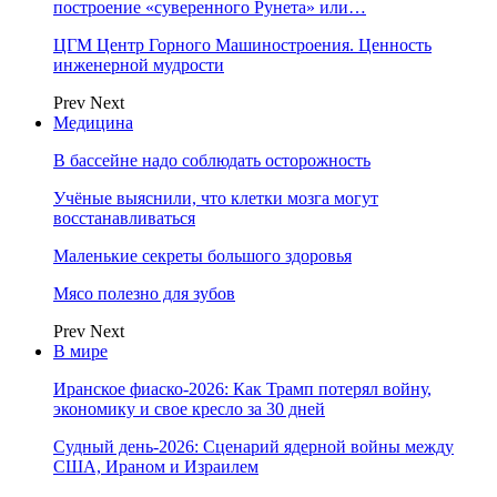
построение «суверенного Рунета» или…
ЦГМ Центр Горного Машиностроения. Ценность
инженерной мудрости
Prev
Next
Медицина
В бассейне надо соблюдать осторожность
Учёные выяснили, что клетки мозга могут
восстанавливаться
Маленькие секреты большого здоровья
Мясо полезно для зубов
Prev
Next
В мире
Иранское фиаско-2026: Как Трамп потерял войну,
экономику и свое кресло за 30 дней
Судный день-2026: Сценарий ядерной войны между
США, Ираном и Израилем