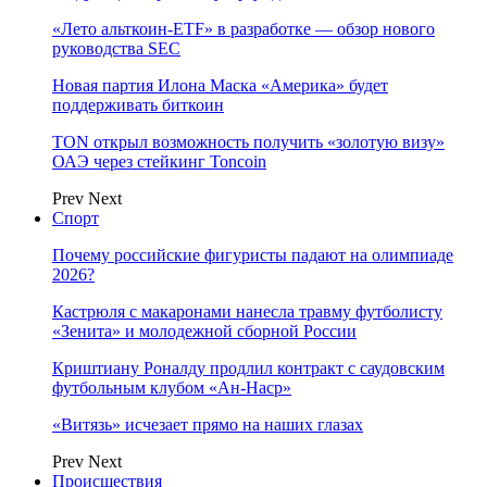
«Лето альткоин-ETF» в разработке — обзор нового
руководства SEC
Новая партия Илона Маска «Америка» будет
поддерживать биткоин
TON открыл возможность получить «золотую визу»
ОАЭ через стейкинг Toncoin
Prev
Next
Спорт
Почему российские фигуристы падают на олимпиаде
2026?
Кастрюля с макаронами нанесла травму футболисту
«Зенита» и молодежной сборной России
Криштиану Роналду продлил контракт с саудовским
футбольным клубом «Ан-Наср»
«Витязь» исчезает прямо на наших глазах
Prev
Next
Происшествия