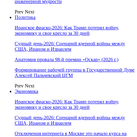
инженерной мудрости
Prev
Next
Политика
Иранское фиаско-2026: Как Трамп потерял войну,
экономику и свое кресло за 30 дней
Судный день-2026: Сценарий ядерной войны между
США, Ираном и Израилем
Анатомия провала 98-й премии «Оскар» (2026 г.)
Формирование рабочей группы в Государственной Думе
Алексей Пальчевский ЦГМ
Prev
Next
Экономика
Иранское фиаско-2026: Как Трамп потерял войну,
экономику и свое кресло за 30 дней
Судный день-2026: Сценарий ядерной войны между
США, Ираном и Израилем
Отключения интернета в Москве это начало курса на